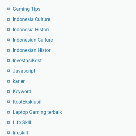
n
Gaming Tips
&
Indonesia Culture
D
j
Indonesia Histori
u
Indonesian Culture
r
Indonesian Histori
a
g
InvestasiKost
a
Javascript
n
K
karier
a
Keyword
m
a
KostEksklusif
r
Laptop Gaming terbaik
J
Life Skill
a
w
lifeskill