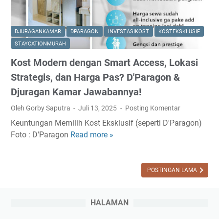
DJURAGANKAMAR
DPARAGON
INVESTASIKOST
KOSTEKSKLUSIF
STAYCATIONMURAH
Kost Modern dengan Smart Access, Lokasi
Strategis, dan Harga Pas? D'Paragon &
Djuragan Kamar Jawabannya!
Oleh Gorby Saputra
Juli 13, 2025
Posting Komentar
Keuntungan Memilih Kost Eksklusif (seperti D'Paragon)
Foto : D'Paragon
Read more »
K
o
s
t
POSTINGAN LAMA
M
o
HALAMAN
d
e