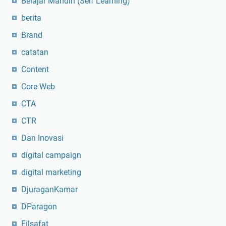
Belajar Mandiri (Self Learning)
a
berita
n
H
Brand
a
catatan
r
g
Content
a
Core Web
P
CTA
a
s
CTR
?
Dan Inovasi
D
'
digital campaign
P
digital marketing
a
r
DjuraganKamar
a
DParagon
g
Filsafat
o