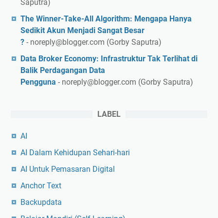
Saputra)
s
,
The Winner-Take-All Algorithm: Mengapa Hanya
L
Sedikit Akun Menjadi Sangat Besar
o
?
- noreply@blogger.com (Gorby Saputra)
k
Data Broker Economy: Infrastruktur Tak Terlihat di
a
Balik Perdagangan Data
s
Pengguna
- noreply@blogger.com (Gorby Saputra)
i
S
t
LABEL
r
a
AI
t
AI Dalam Kehidupan Sehari-hari
e
g
AI Untuk Pemasaran Digital
i
Anchor Text
s
,
Backupdata
d