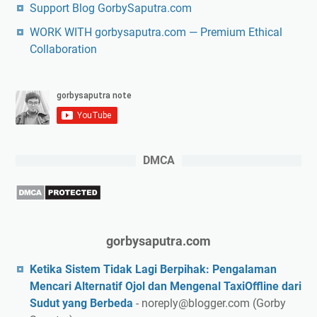
Support Blog GorbySaputra.com
r
WORK WITH gorbysaputra.com — Premium Ethical
n
Collaboration
d
e
n
g
a
n
S
DMCA
m
a
r
t
A
gorbysaputra.com
c
Ketika Sistem Tidak Lagi Berpihak: Pengalaman
c
Mencari Alternatif Ojol dan Mengenal TaxiOffline dari
e
Sudut yang Berbeda
- noreply@blogger.com (Gorby
s