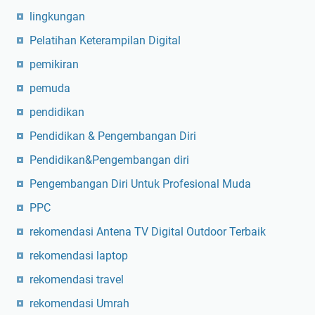
a
lingkungan
b
a
Pelatihan Keterampilan Digital
n
pemikiran
n
pemuda
y
a
pendidikan
!
Pendidikan & Pengembangan Diri
Pendidikan&Pengembangan diri
Pengembangan Diri Untuk Profesional Muda
PPC
rekomendasi Antena TV Digital Outdoor Terbaik
rekomendasi laptop
rekomendasi travel
rekomendasi Umrah