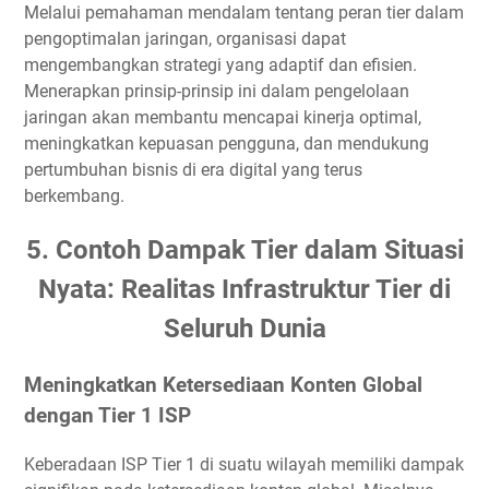
Melalui pemahaman mendalam tentang peran tier dalam
pengoptimalan jaringan, organisasi dapat
mengembangkan strategi yang adaptif dan efisien.
Menerapkan prinsip-prinsip ini dalam pengelolaan
jaringan akan membantu mencapai kinerja optimal,
meningkatkan kepuasan pengguna, dan mendukung
pertumbuhan bisnis di era digital yang terus
berkembang.
5. Contoh Dampak Tier dalam Situasi
Nyata: Realitas Infrastruktur Tier di
Seluruh Dunia
Meningkatkan Ketersediaan Konten Global
dengan Tier 1 ISP
Keberadaan ISP Tier 1 di suatu wilayah memiliki dampak