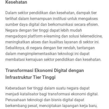
Kesehatan
Dalam sektor pendidikan dan kesehatan, dampak tier
terlihat dalam kemampuan institusi untuk mengakses
sumber daya digital dan berkomunikasi secara efisien.
Negara dengan tier tinggi dapat lebih mudah
mengadopsi platform e-learning dan solusi telemedicine,
meningkatkan akses dan kualitas layanan di sektor ini.
Sebaliknya, di negara dengan tier rendah, tantangan
dalam mengimplementasikan teknologi ini dapat
membatasi kemajuan sektor pendidikan dan kesehatan.
Transformasi Ekonomi Digital dengan
Infrastruktur Tier Tinggi
Keberadaan tier tinggi dalam suatu negara dapat
menjadi katalisator bagi transformasi ekonomi digital.
Perusahaan teknologi dan bisnis digital dapat
berkembang pesat, menciptakan lapangan kerja baru,