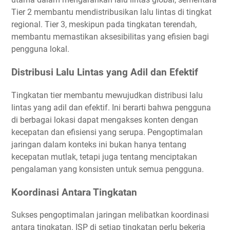
Tier 2 membantu mendistribusikan lalu lintas di tingkat
regional. Tier 3, meskipun pada tingkatan terendah,
membantu memastikan aksesibilitas yang efisien bagi
pengguna lokal.
Distribusi Lalu Lintas yang Adil dan Efektif
Tingkatan tier membantu mewujudkan distribusi lalu
lintas yang adil dan efektif. Ini berarti bahwa pengguna
di berbagai lokasi dapat mengakses konten dengan
kecepatan dan efisiensi yang serupa. Pengoptimalan
jaringan dalam konteks ini bukan hanya tentang
kecepatan mutlak, tetapi juga tentang menciptakan
pengalaman yang konsisten untuk semua pengguna.
Koordinasi Antara Tingkatan
Sukses pengoptimalan jaringan melibatkan koordinasi
antara tingkatan. ISP di setiap tingkatan perlu bekerja