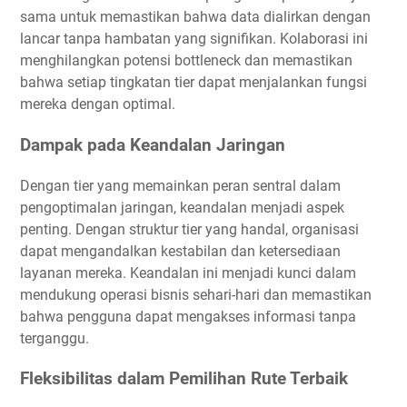
sama untuk memastikan bahwa data dialirkan dengan
lancar tanpa hambatan yang signifikan. Kolaborasi ini
menghilangkan potensi bottleneck dan memastikan
bahwa setiap tingkatan tier dapat menjalankan fungsi
mereka dengan optimal.
Dampak pada Keandalan Jaringan
Dengan tier yang memainkan peran sentral dalam
pengoptimalan jaringan, keandalan menjadi aspek
penting. Dengan struktur tier yang handal, organisasi
dapat mengandalkan kestabilan dan ketersediaan
layanan mereka. Keandalan ini menjadi kunci dalam
mendukung operasi bisnis sehari-hari dan memastikan
bahwa pengguna dapat mengakses informasi tanpa
terganggu.
Fleksibilitas dalam Pemilihan Rute Terbaik