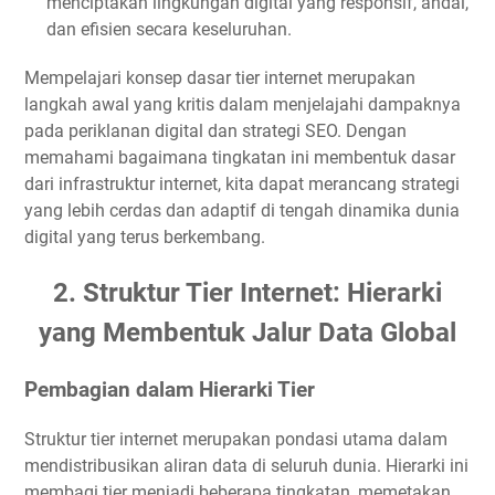
menciptakan lingkungan digital yang responsif, andal,
Analisis Kinerja dan Return on Investment (ROI):
dan efisien secara keseluruhan.
Analisis Kinerja Multi-Tier:
Mempelajari konsep dasar tier internet merupakan
Contoh Relevan:
langkah awal yang kritis dalam menjelajahi dampaknya
Strategi Implikasi:
pada periklanan digital dan strategi SEO. Dengan
Peningkatan Keterlibatan Melalui Tier yang Efisien:
memahami bagaimana tingkatan ini membentuk dasar
dari infrastruktur internet, kita dapat merancang strategi
Keterlibatan Pengguna:
yang lebih cerdas dan adaptif di tengah dinamika dunia
Contoh Relevan:
digital yang terus berkembang.
Strategi Implikasi:
Negara-Negara di Dunia Digital: Pemetaan Tier 1, 2, dan 3
2. Struktur Tier Internet: Hierarki
Mengklasifikasikan Negara: Tier 1
yang Membentuk Jalur Data Global
Negara-Negara Maju di Tier 1:
Dampak dalam Dunia Periklanan Digital:
Pembagian dalam Hierarki Tier
Menggali Potensi Tier 2: Negara Berkembang
Struktur tier internet merupakan pondasi utama dalam
Negara-Negara di Tier 2:
mendistribusikan aliran data di seluruh dunia. Hierarki ini
Potensi dalam Periklanan Digital:
membagi tier menjadi beberapa tingkatan, memetakan