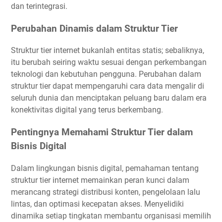
dan terintegrasi.
Keterlibatan dengan Komunitas:
Menciptakan Konten Bersama:
Perubahan Dinamis dalam Struktur Tier
Memanfaatkan Jaringan Influencer:
Keberlanjutan Kolaborasi:
Struktur tier internet bukanlah entitas statis; sebaliknya,
itu berubah seiring waktu sesuai dengan perkembangan
Mengukur Dampak dan Keterlibatan:
teknologi dan kebutuhan pengguna. Perubahan dalam
Manfaat Kolaborasi dengan Influencer Lokal:
struktur tier dapat mempengaruhi cara data mengalir di
Adaptasi Platform dan Kanal yang Tepat:
seluruh dunia dan menciptakan peluang baru dalam era
Pemahaman Preferensi Konsumen:
konektivitas digital yang terus berkembang.
Penyesuaian Konten untuk Setiap Platform:
Pentingnya Memahami Struktur Tier dalam
Fokus pada Media Sosial di Tier 1:
Bisnis Digital
Penggunaan Pesan Teks di Tier 3:
Berbasis Lokal dalam Tier 2:
Dalam lingkungan bisnis digital, pemahaman tentang
Pengoptimalan Perangkat Bergerak di Semua Tingkatan:
struktur tier internet memainkan peran kunci dalam
merancang strategi distribusi konten, pengelolaan lalu
Pemantauan dan Evaluasi:
lintas, dan optimasi kecepatan akses. Menyelidiki
Manfaat Adaptasi Platform dan Kanal yang Tepat:
dinamika setiap tingkatan membantu organisasi memilih