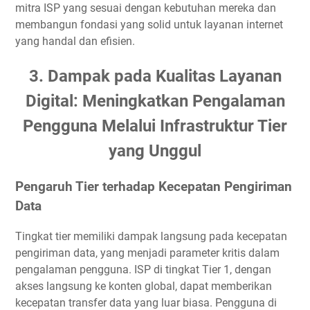
Membangun Kesuksesan dengan Tier Internet:
mitra ISP yang sesuai dengan kebutuhan mereka dan
1. Strategi Berbasis Tier:
membangun fondasi yang solid untuk layanan internet
yang handal dan efisien.
Contoh Strategi Relevan:
2. Penyelarasan dengan Kebutuhan Pasar Lokal:
3. Dampak pada Kualitas Layanan
Contoh Strategi Relevan:
Digital: Meningkatkan Pengalaman
Menyesuaikan harganya agar terjangkau dan sesuai
dengan tingkat daya beli di setiap wilayah.
Pengguna Melalui Infrastruktur Tier
Kolaborasi yang Menguntungkan:
yang Unggul
Pengoptimalan Platform:
Pemantauan dan Analisis Kinerja:
Pengaruh Tier terhadap Kecepatan Pengiriman
Fleksibilitas dan Adaptabilitas:
Data
Meningkatkan Keterlibatan Melalui Personalisasi:
Pemahaman Terhadap Dampak Tier pada SEO:
Tingkat tier memiliki dampak langsung pada kecepatan
pengiriman data, yang menjadi parameter kritis dalam
Keamanan dan Perlindungan Data:
pengalaman pengguna. ISP di tingkat Tier 1, dengan
Inovasi dan Evolusi Berkelanjutan:
akses langsung ke konten global, dapat memberikan
Kolaborasi yang Menguntungkan:
kecepatan transfer data yang luar biasa. Pengguna di