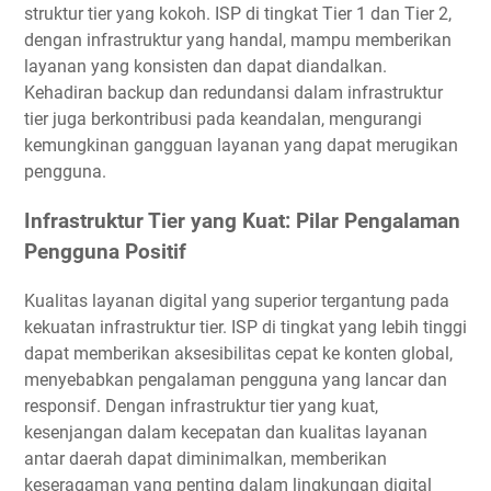
struktur tier yang kokoh. ISP di tingkat Tier 1 dan Tier 2,
Analisis Data untuk Evaluasi ROI:
dengan infrastruktur yang handal, mampu memberikan
Contoh Strategi Relevan:
layanan yang konsisten dan dapat diandalkan.
Respons Terhadap Perubahan Lingkungan Bisnis:
Kehadiran backup dan redundansi dalam infrastruktur
tier juga berkontribusi pada keandalan, mengurangi
Pemanfaatan Umpan Balik dan Data Pasar:
kemungkinan gangguan layanan yang dapat merugikan
Contoh Strategi Relevan:
pengguna.
Penerapan Personalisasi Konten:
Adaptasi Tawaran, Promosi, dan Konten:
Infrastruktur Tier yang Kuat: Pilar Pengalaman
Pengguna Positif
Contoh Strategi Relevan:
Mengoptimalkan Konten dan Kata Kunci:
Kualitas layanan digital yang superior tergantung pada
Analisis Perilaku Pencarian Pengguna:
kekuatan infrastruktur tier. ISP di tingkat yang lebih tinggi
Contoh Strategi Relevan:
dapat memberikan aksesibilitas cepat ke konten global,
Pengaturan Lapisan Keamanan Sesuai Tier:
menyebabkan pengalaman pengguna yang lancar dan
responsif. Dengan infrastruktur tier yang kuat,
Penyesuaian dengan Risiko Masing-Masing Tier:
kesenjangan dalam kecepatan dan kualitas layanan
Contoh Strategi Relevan:
antar daerah dapat diminimalkan, memberikan
Pemeliharaan Kesadaran Inovasi:
keseragaman yang penting dalam lingkungan digital