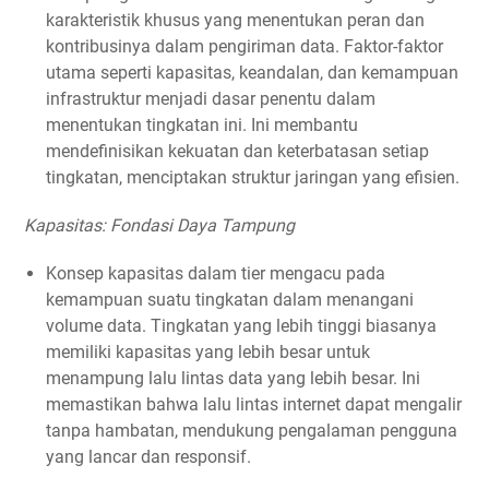
karakteristik khusus yang menentukan peran dan
Pertukaran Data Lintas Batas:
kontribusinya dalam pengiriman data. Faktor-faktor
Peningkatan Akses Informasi:
utama seperti kapasitas, keandalan, dan kemampuan
Perubahan Pola Konsumsi Konten:
infrastruktur menjadi dasar penentu dalam
Kolaborasi Bisnis Internasional:
menentukan tingkatan ini. Ini membantu
mendefinisikan kekuatan dan keterbatasan setiap
Diversifikasi Strategi Pemasaran:
tingkatan, menciptakan struktur jaringan yang efisien.
8. Hubungan Tier dengan Keamanan Digital: Menjaga
Keutuhan Jaringan di Berbagai Tingkatan
Kapasitas: Fondasi Daya Tampung
Tier 1 Sebagai Sasaran Utama Serangan Siber
Perlindungan Terhadap Ancaman DDoS di ISP Tier 1
Konsep kapasitas dalam tier mengacu pada
kemampuan suatu tingkatan dalam menangani
Tantangan Keamanan di ISP Tier 2 dan Tier 3
volume data. Tingkatan yang lebih tinggi biasanya
Perlindungan Data dan Privasi di ISP Tier 3
memiliki kapasitas yang lebih besar untuk
Sinergi Antara Tingkatan untuk Keamanan Holistik
menampung lalu lintas data yang lebih besar. Ini
Penyusupan dan Monitoring Keamanan di Setiap
memastikan bahwa lalu lintas internet dapat mengalir
Tingkatan
tanpa hambatan, mendukung pengalaman pengguna
Tantangan Keamanan Terkait dengan Pertumbuhan IoT
yang lancar dan responsif.
dan 5G