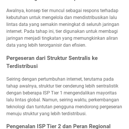
Awalnya, konsep tier muncul sebagai respons terhadap
kebutuhan untuk mengelola dan mendistribusikan lalu
lintas data yang semakin meningkat di seluruh jaringan
internet. Pada tahap ini, tier digunakan untuk membagi
jaringan menjadi tingkatan yang memungkinkan aliran
data yang lebih terorganisir dan efisien.
Pergeseran dari Struktur Sentralis ke
Terdistribusi
Seiring dengan pertumbuhan internet, terutama pada
tahap awalnya, struktur tier cenderung lebih sentralistik
dengan beberapa ISP Tier 1 mengendalikan mayoritas
lalu lintas global. Namun, seiring waktu, perkembangan
teknologi dan tuntutan pengguna mendorong pergeseran
menuju struktur yang lebih terdistribusi.
Pengenalan ISP Tier 2 dan Peran Regional