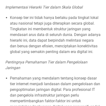
Optimasi Biaya:
Implementasi Hierarki Tier dalam Skala Global
Contoh Relevan:
Sinergi Antara Tier untuk Pengoptimalkan Kampanye:
Konsep tier ini tidak hanya berlaku pada tingkat lokal
atau nasional tetapi juga diterapkan secara global.
Kolaborasi Antar Tier:
Tingkatan ini membentuk struktur jaringan yang
Contoh Relevan:
mendasari arus data di seluruh dunia. Dengan adanya
Pentingnya Kecepatan Akses untuk Iklan Interaktif:
hierarki ini, data dapat berpindah melintasi negara
Contoh Relevan:
dan benua dengan efisien, menciptakan konektivitas
global yang semakin penting dalam era digital ini.
Penyesuaian Strategi dengan Kemampuan Infrastruktur
Tier:
Pentingnya Pemahaman Tier dalam Pengelolaan
Penyesuaian dengan Kemampuan Infrastruktur:
Jaringan
Contoh Relevan:
Strategi Implikasi:
Pemahaman yang mendalam tentang konsep dasar
tier internet menjadi landasan dalam pengelolaan dan
Pentingnya Keamanan Data dalam Periklanan Online:
pengoptimalan jaringan digital. Para profesional IT
Perlindungan Data:
dan pengelola infrastruktur jaringan perlu
Contoh Relevan:
mempertimbangkan faktor-faktor ini untuk
Strategi Implikasi: