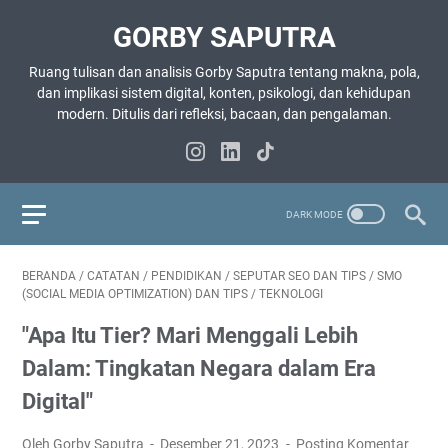
GORBY SAPUTRA
Ruang tulisan dan analisis Gorby Saputra tentang makna, pola,
dan implikasi sistem digital, konten, psikologi, dan kehidupan
modern. Ditulis dari refleksi, bacaan, dan pengalaman.
BERANDA
/
CATATAN
/
PENDIDIKAN
/
SEPUTAR SEO DAN TIPS
/
SMO
(SOCIAL MEDIA OPTIMIZATION) DAN TIPS
/
TEKNOLOGI
"Apa Itu Tier? Mari Menggali Lebih
Dalam: Tingkatan Negara dalam Era
Digital"
Oleh Gorby Saputra
Desember 21, 2023
Posting Komentar