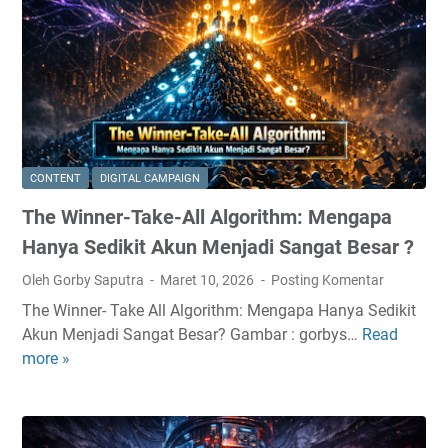
Ojol
dan
Mengenal
TaxiOffline
dari
Sudut
yang
CONTENT
DIGITAL CAMPAIGN
Berbeda
The Winner-Take-All Algorithm: Mengapa
Hanya Sedikit Akun Menjadi Sangat Besar ?
Oleh Gorby Saputra
Maret 10, 2026
Posting Komentar
The Winner- Take All Algorithm: Mengapa Hanya Sedikit
Akun Menjadi Sangat Besar? Gambar : gorbys…
Read
T
more »
h
e
W
i