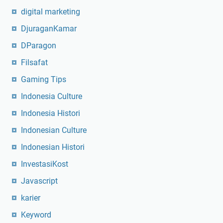
n
digital marketing
g
e
DjuraganKamar
j
DParagon
a
r
Filsafat
A
Gaming Tips
n
Indonesia Culture
d
a
Indonesia Histori
?
Indonesian Culture
Indonesian Histori
InvestasiKost
Javascript
karier
Keyword