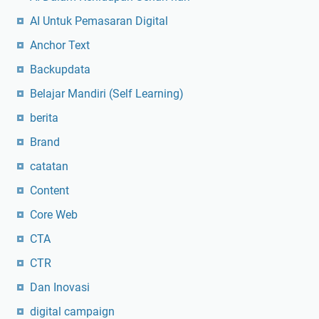
a
r
AI Untuk Pemasaran Digital
k
i
Anchor Text
u
I
M
n
Backupdata
a
t
Belajar Mandiri (Self Learning)
n
e
u
r
berita
s
n
Brand
i
e
catatan
a
t
?
”
Content
T
Core Web
e
r
CTA
u
CTR
s
Dan Inovasi
M
e
digital campaign