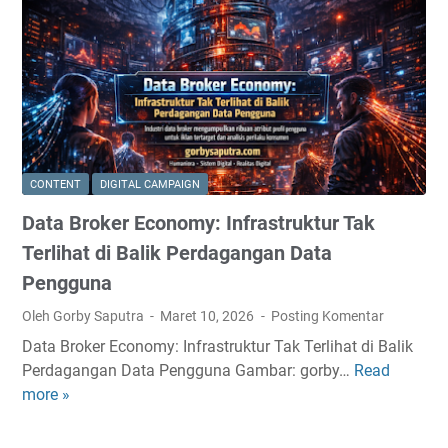
n
n
e
r
-
T
a
k
CONTENT
DIGITAL CAMPAIGN
e
Data Broker Economy: Infrastruktur Tak
-
A
Terlihat di Balik Perdagangan Data
l
Pengguna
l
Oleh Gorby Saputra
Maret 10, 2026
Posting Komentar
A
l
Data Broker Economy: Infrastruktur Tak Terlihat di Balik
g
Perdagangan Data Pengguna Gambar: gorby…
Read
D
o
more »
a
r
t
i
a