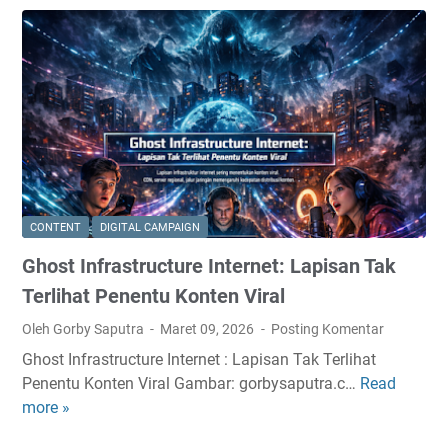
d
a
a
i
d
s
k
o
t
i
w
r
t
A
u
A
d
k
k
v
t
u
e
u
n
r
r
M
t
T
CONTENT
DIGITAL CAMPAIGN
e
i
a
Ghost Infrastructure Internet: Lapisan Tak
n
s
k
j
i
T
Terlihat Penentu Konten Viral
a
n
e
Oleh Gorby Saputra
Maret 09, 2026
Posting Komentar
d
g
r
Ghost Infrastructure Internet : Lapisan Tak Terlihat
i
E
l
Penentu Konten Viral Gambar: gorbysaputra.c…
Read
S
G
c
i
more »
a
h
o
h
n
o
n
a