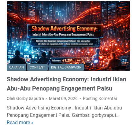
t
B
h
r
m
o
:
k
M
e
e
r
n
E
g
c
a
o
CATATAN
CONTENT
DIGITAL CAMPAIGN
p
n
a
Shadow Advertising Economy: Industri Iklan
o
H
m
Abu-Abu Penopang Engagement Palsu
a
y
Oleh Gorby Saputra
Maret 09, 2026
Posting Komentar
n
:
y
Shadow Advertising Economy : Industri Iklan Abu-abu
I
a
Penopang Engagement Palsu Gambar: gorbysaput…
n
S
Read more »
S
f
e
h
r