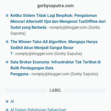
V
-
a
gorbysaputra.com
i
D
y
r
i
l
Ketika Sistem Tidak Lagi Berpihak: Pengalaman
a
a
a
Mencari Alternatif Ojol dan Mengenal TaxiOffline dari
l
m
t
Sudut yang Berbeda
- noreply@blogger.com (Gorby
M
e
Saputra)
e
r
The Winner-Take-All Algorithm: Mengapa Hanya
m
,
Sedikit Akun Menjadi Sangat Besar
b
d
?
- noreply@blogger.com (Gorby Saputra)
e
a
Data Broker Economy: Infrastruktur Tak Terlihat di
n
n
Balik Perdagangan Data
t
“
Pengguna
- noreply@blogger.com (Gorby Saputra)
u
K
k
e
P
r
LABEL
e
j
r
a
AI
i
d
AI Dalam Kehidupan Sehari-hari
l
a