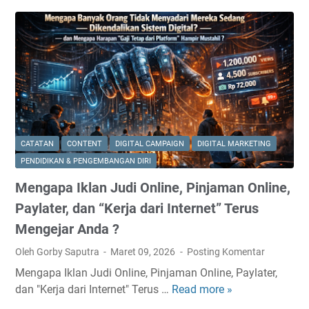
g
s
o
t
a
t
m
d
t
I
y
i
B
n
:
B
e
f
I
a
s
r
n
l
a
a
d
i
r
s
u
k
?
t
s
P
CATATAN
CONTENT
DIGITAL CAMPAIGN
DIGITAL MARKETING
r
t
e
PENDIDIKAN & PENGEMBANGAN DIRI
u
r
r
Mengapa Iklan Judi Online, Pinjaman Online,
c
i
d
t
I
Paylater, dan “Kerja dari Internet” Terus
a
u
k
g
Mengejar Anda ?
r
l
a
Oleh Gorby Saputra
Maret 09, 2026
Posting Komentar
e
a
n
I
n
Mengapa Iklan Judi Online, Pinjaman Online, Paylater,
g
n
A
dan "Kerja dari Internet" Terus …
Read more »
a
M
t
b
n
e