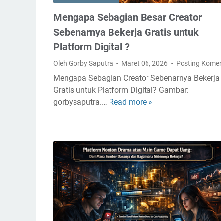
a
Mengapa Sebagian Besar Creator
t
f
Sebenarnya Bekerja Gratis untuk
o
Platform Digital ?
r
Oleh Gorby Saputra
Maret 06, 2026
Posting Kome
m
D
Mengapa Sebagian Creator Sebenarnya Bekerja
i
Gratis untuk Platform Digital? Gambar:
a
gorbysaputra.…
Read more »
M
m
e
-
n
D
g
i
a
a
p
m
a
M
S
e
e
m
b
b