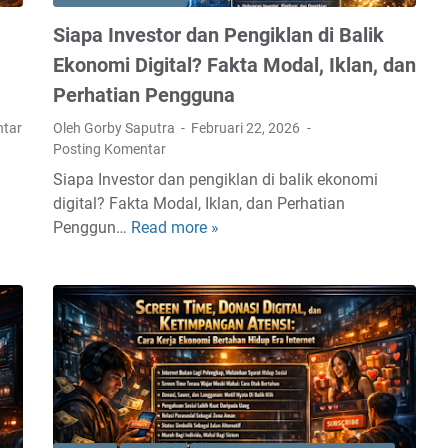
s
Siapa Investor dan Pengiklan di Balik
a
D
Ekonomi Digital? Fakta Modal, Iklan, dan
e
Perhatian Pengguna
p
ntar
Oleh Gorby Saputra
Februari 22, 2026
a
Posting Komentar
n
I
Siapa Investor dan pengiklan di balik ekonomi
n
digital? Fakta Modal, Iklan, dan Perhatian
t
Penggun…
Read more »
S
e
i
r
a
n
p
e
a
t
I
B
n
i
v
s
e
a
s