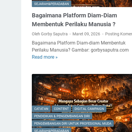
SEJARAH&PERADABAN
Bagaimana Platform Diam-Diam
Membentuk Perilaku Manusia ?
Oleh Gorby Saputra
Maret 09, 2026
Posting Kome
Bagaimana Platform Diam-diam Membentuk
Perilaku Manusia? Gambar: gorbysaputra.com
Read more »
B
a
g
a
i
m
a
n
CATATAN
CONTENT
DIGITAL CAMPAIGN
a
PENDIDIKAN & PENGEMBANGAN DIRI
P
PENGEMBANGAN DIRI UNTUK PROFESIONAL MUDA
l
SEJARAH&PERADABAN