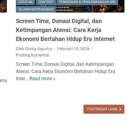
CATATAN
CONTENT
PENDIDIKAN & PENGEMBANGAN DIRI
B
t
SEJARAH&PERADABAN
e
o
Screen Time, Donasi Digital, dan
r
r
u
d
Ketimpangan Atensi: Cara Kerja
b
a
Ekonomi Bertahan Hidup Era Internet
a
n
h
Oleh Gorby Saputra
Februari 10, 2026
P
Posting Komentar
M
e
e
n
Screen Time, Donasi Digital, dan Ketimpangan
n
g
Atensi: Cara Kerja Ekonomi Bertahan Hidup Era
j
i
Inter…
Read more »
S
ana
a
k
c
d
l
r
i
a
e
C
n
e
POSTINGAN LAMA
r
d
n
e
i
T
a
B
i