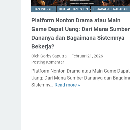
a
e
g
DAN INOVASI
DIGITAL CAMPAIGN
SEJARAH&PERADABAN
n
i
Platform Nonton Drama atau Main
t
a
u
n
Game Dapat Uang: Dari Mana Sumber
k
B
Dananya dan Bagaimana Sistemnya
P
e
Bekerja?
e
s
r
a
Oleh Gorby Saputra
Februari 21, 2026
i
Posting Komentar
r
l
C
Platform Nonton Drama atau Main Game Dapat
a
r
Uang: Dari Mana Sumber Dananya dan Bagaim
k
e
Sistemny…
Read more »
P
u
a
l
M
t
a
a
o
t
n
r
f
u
S
o
s
e
r