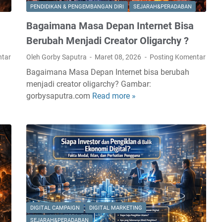
PENDIDIKAN & PENGEMBANGAN DIRI
SEJARAH&PERADABAN
Bagaimana Masa Depan Internet Bisa
Berubah Menjadi Creator Oligarchy ?
ntar
Oleh Gorby Saputra
Maret 08, 2026
Posting Komentar
Bagaimana Masa Depan Internet bisa berubah
menjadi creator oligarchy? Gambar:
gorbysaputra.com
Read more »
B
a
g
a
i
m
a
n
a
M
DIGITAL CAMPAIGN
DIGITAL MARKETING
a
SEJARAH&PERADABAN