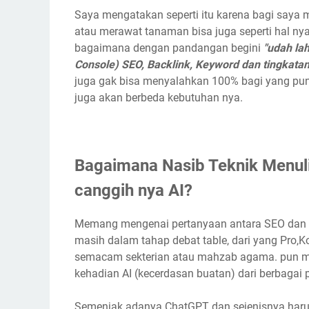
Saya mengatakan seperti itu karena bagi say
atau merawat tanaman bisa juga seperti hal nya
bagaimana dengan pandangan begini
"udah lah
Console) SEO, Backlink, Keyword dan tingkatan
juga gak bisa menyalahkan 100% bagi yang puny
juga akan berbeda kebutuhan nya.
Bagaimana Nasib Teknik Menul
canggih nya AI?
Memang mengenai pertanyaan antara SEO dan AI
masih dalam tahap debat table, dari yang Pro,Ko
semacam sekterian atau mahzab agama. pun mes
kehadian AI (kecerdasan buatan) dari berbagai p
Semenjak adanya ChatGPT dan sejenisnya harus