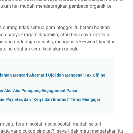
g bukan hal mudah mendatangkan pembaca organik ke
 curang tidak semua para blogger itu berani bahkan
ada banyak ragam,dinamika, atau bisa saya katakan
erapa anda rajin menulis, menganilis keyword, kualitas
ate perubahan serta kebijakan google.
laman Mencari Alternatif Ojol dan Mengenal TaxiOffline
klan Abu-Abu Penopang Engagement Palsu
e, Paylater, dan “Kerja dari Internet” Terus Mengejar
m satu forum sosial media seolah mudah sekali
ktu yang cukup singkat?. saya tidak mau mengatakan itu