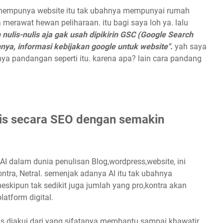
a mempunya website itu tak ubahnya mempunyai rumah
 merawat hewan peliharaan. itu bagi saya loh ya. lalu
 nulis-nulis aja gak usah dipikirin GSC (Google Search
nya, informasi kebijakan google untuk website".
yah saya
a pandangan seperti itu. karena apa? lain cara pandang
is secara SEO dengan semakin
 dalam dunia penulisan Blog,wordpress,website, ini
ntra, Netral. semenjak adanya AI itu tak ubahnya
kipun tak sedikit juga jumlah yang pro,kontra akan
latform digital.
 diakui dari yang sifatanya membantu sampai khawatir,