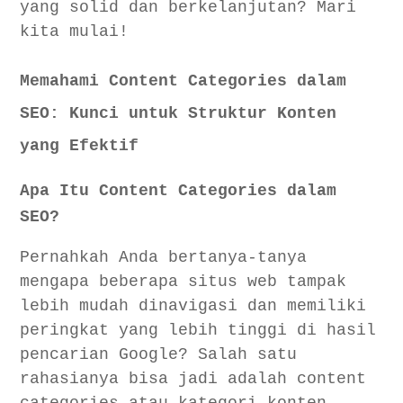
Menggunakan Google Analytics
yang solid dan berkelanjutan? Mari
kita mulai!
Aspek yang perlu digaris bawahi:
SEO Mobile: Optimasi untuk Penggunaan Seluler
Memahami Content Categories dalam
Berikut adalah beberapa tren yang sedang berkembang:
Prediksi untuk tahun-tahun mendatang:
SEO: Kunci untuk Struktur Konten
yang Efektif
Apa Itu Content Categories dalam
SEO?
Pernahkah Anda bertanya-tanya
mengapa beberapa situs web tampak
lebih mudah dinavigasi dan memiliki
peringkat yang lebih tinggi di hasil
pencarian Google? Salah satu
rahasianya bisa jadi adalah content