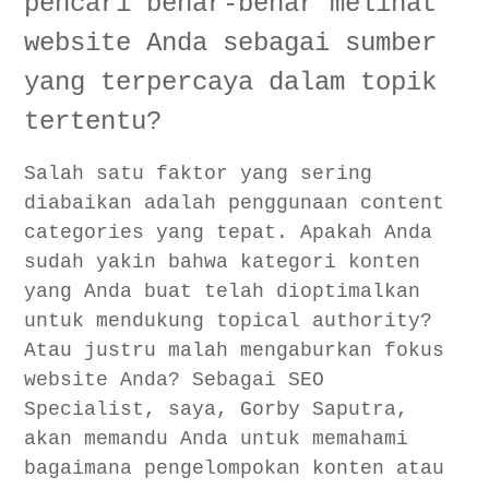
pencari benar-benar melihat
Kesalahan Umum #2: Terlalu Banyak Kategori
website Anda sebagai sumber
Kesalahan Umum #3: Menggunakan Nama Kategori
yang terpercaya dalam topik
yang Kurang Pasti
Kesalahan Umum #4: Tidak Menggunakan Tag
tertentu?
Kesalahan Umum #5: Tidak merekomendasikan Kata
Kunci dalam Nama Kategori
Salah satu faktor yang sering
diabaikan adalah penggunaan content
Pemahaman Kategori Konten yang Salah
categories yang tepat. Apakah Anda
Pengategorian Berlebihan
sudah yakin bahwa kategori konten
Kategori yang Tidak Konsisten
yang Anda buat telah dioptimalkan
Kategori Terlalu Umum atau Spesifik
untuk mendukung topical authority?
Strategi Optimalisasi Kategori Konten
Atau justru malah mengaburkan fokus
Analisis dan Riset Kata Kunci
website Anda? Sebagai SEO
Pembuatan Hierarchy yang Logis
Specialist, saya, Gorby Saputra,
Fondasi SEO
akan memandu Anda untuk memahami
Pemahaman Algoritma Mesin Pencari
bagaimana pengelompokan konten atau
Penelitian Kata Kunci yang Efektif