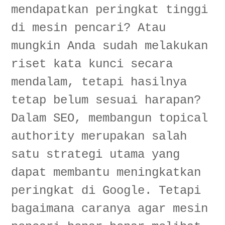
mendapatkan peringkat tinggi
FAQ
di mesin pencari? Atau
Apa yang dimaksud dengan "strategi content
categories"?
mungkin Anda sudah melakukan
Mengapa kategorisasi konten itu penting?
riset kata kunci secara
Apa yang dimaksud dengan "Content Pillar"?
mendalam, tetapi hasilnya
Bagaimana cara memetakan topik dan subtopik dalam
content categories?
tetap belum sesuai harapan?
Anda bisa membangun otoritas SEO dengan:
Dalam SEO, membangun topical
Apa yang dimaksud dengan "strategi interlink antar
content categories"?
authority merupakan salah
Apa yang dimaksud dengan "pilar konten" dan
satu strategi utama yang
bagaimana membangunnya?
Bagaimana cara mengoptimalkan content categories
dapat membantu meningkatkan
untuk mesin pencari?
peringkat di Google. Tetapi
Mengapa Relevansi Topik Penting?
bagaimana caranya agar mesin
Cara Mengimplementasikan Relevansi Topik:
Kesalahan Umum #1: Tidak Ada Kategori