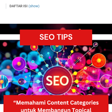
DAFTAR ISI
(show)
Memahami Content Categories dalam SEO: Kunci untuk
Struktur Konten yang Efektif
Apa Itu Content Categories dalam SEO?
Kategori yang diatur dengan baik dapat memberikan
manfaat berikut:
Mempermudah Navigasi Pengguna:
Membantu Mesin Pencari Memahami Tema Utama:
pertimbangkan langkah-langkah berikut:
Riset dan Analisis Kategori:
Struktur Hierarki yang Jelas:
Gunakan URL dan Metadata yang Relevan:
Tautkan Kategori ke Konten Relevan:
Pantau dan Tinjau Kinerja:
Mengapa Content Categories Penting untuk Topical
Authority?