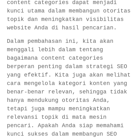
content categories dapat menjadi
Optimalisasi Struktur Situs
kunci utama dalam membangun otoritas
Pembuatan Konten Berkualitas
topik dan meningkatkan visibilitas
Penulisan Artikel yang SEO-Friendly
website Anda di hasil pencarian.
Penggunaan Media Visual
Dalam pembahasan ini, kita akan
Teknik On-Page SEO
menggali lebih dalam tentang
Optimasi Tag Judul dan Meta Deskripsi
bagaimana content categories
Penggunaan Tag Heading yang Tepat
berperan penting dalam strategi SEO
Kerapatan Kata Kunci dan Sinonimnya
yang efektif. Kita juga akan melihat
Optimasi Off-Page SEO
cara mengelola kategori konten yang
Link Building dan Backlink Berkualitas
benar-benar relevan, sehingga tidak
Beberapa strategi untuk membangun backlink
hanya mendukung otoritas Anda,
berkualitas meliputi:
tetapi juga mampu meningkatkan
Keterlibatan Sosial Media
relevansi topik di mata mesin
Strategi untuk keterlibatan media sosial meliputi:
pencari. Apakah Anda siap memahami
Analisis dan Penilaian Kinerja SEO
kunci sukses dalam membangun SEO