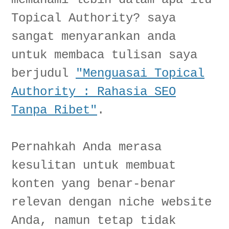
Categories
Topical Authority? saya
Identifikasi Topik Utama dan Subtopik Terkait
sangat menyarankan anda
Pembuatan Peta Konten yang Terstruktur
Mengoptimalkan Struktur Internal Content Categories
untuk membaca tulisan saya
Penerapan Hierarki yang Logis
berjudul
"Menguasai Topical
Penamaan Kategori yang Ramah Pengguna
Authority : Rahasia SEO
Manfaat Membangun Otoritas SEO melalui Strategi Content
Categories:
Tanpa Ribet"
.
Memaksimalkan Nilai Interlink
Untuk memaksimalkan interlink, lakukan hal berikut:
Pernahkah Anda merasa
Menghindari Kesalahan Umum dalam Interlink
kesulitan untuk membuat
Memilih Topik yang Relevan dan Otoritatif
Mengembangkan Content Pillar yang Komprehensif
konten yang benar-benar
Memonitor dan Mengoptimalkan Content Categories
relevan dengan niche website
Analisis Data dan Performa
Anda, namun tetap tidak
Penyesuaian Berdasarkan Perubahan Algoritma