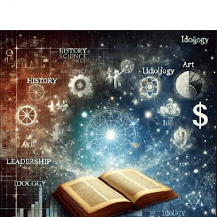
Akhir Sejarah dan Manusia Terakhir - Francis Fukuyama
Akhir dari Uang - Mark Hitchcock
Akhir Negara Bangsa - Kenichi Ohmae
Akhir Sains - John Horgan
Akhir Kepemimpinan - Barbara Kellerman
Akhir Seni - Arthur Danto
Akhir Ideologi - Daniel Bell