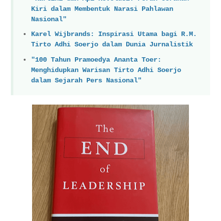
Kiri dalam Membentuk Narasi Pahlawan
Nasional"
Karel Wijbrands: Inspirasi Utama bagi R.M.
Tirto Adhi Soerjo dalam Dunia Jurnalistik
"100 Tahun Pramoedya Ananta Toer:
Menghidupkan Warisan Tirto Adhi Soerjo
dalam Sejarah Pers Nasional"