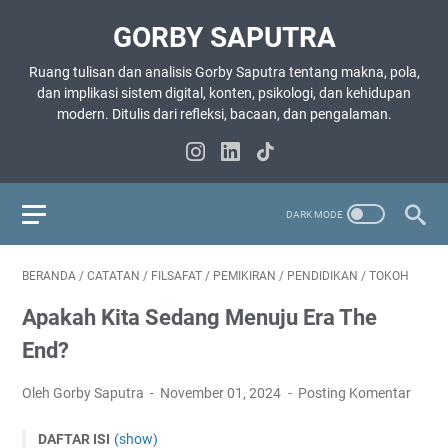
GORBY SAPUTRA
Ruang tulisan dan analisis Gorby Saputra tentang makna, pola,
dan implikasi sistem digital, konten, psikologi, dan kehidupan
modern. Ditulis dari refleksi, bacaan, dan pengalaman.
BERANDA
/
CATATAN
/
FILSAFAT
/
PEMIKIRAN
/
PENDIDIKAN
/
TOKOH
Apakah Kita Sedang Menuju Era The
End?
Oleh Gorby Saputra
November 01, 2024
Posting Komentar
DAFTAR ISI
(show)