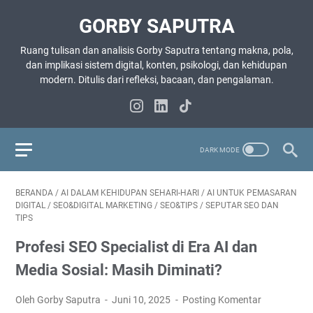
GORBY SAPUTRA
Ruang tulisan dan analisis Gorby Saputra tentang makna, pola,
dan implikasi sistem digital, konten, psikologi, dan kehidupan
modern. Ditulis dari refleksi, bacaan, dan pengalaman.
BERANDA
/
AI DALAM KEHIDUPAN SEHARI-HARI
/
AI UNTUK PEMASARAN
DIGITAL
/
SEO&DIGITAL MARKETING
/
SEO&TIPS
/
SEPUTAR SEO DAN
TIPS
Profesi SEO Specialist di Era AI dan
Media Sosial: Masih Diminati?
Oleh Gorby Saputra
Juni 10, 2025
Posting Komentar