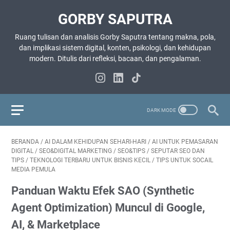
GORBY SAPUTRA
Ruang tulisan dan analisis Gorby Saputra tentang makna, pola,
dan implikasi sistem digital, konten, psikologi, dan kehidupan
modern. Ditulis dari refleksi, bacaan, dan pengalaman.
BERANDA
/
AI DALAM KEHIDUPAN SEHARI-HARI
/
AI UNTUK PEMASARAN
DIGITAL
/
SEO&DIGITAL MARKETING
/
SEO&TIPS
/
SEPUTAR SEO DAN
TIPS
/
TEKNOLOGI TERBARU UNTUK BISNIS KECIL
/
TIPS UNTUK SOCAIL
MEDIA PEMULA
Panduan Waktu Efek SAO (Synthetic
Agent Optimization) Muncul di Google,
AI, & Marketplace