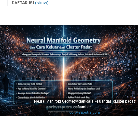
DAFTAR ISI
(show)
1. Kompetisi yang Tidak Terlihat
2. Apa Itu Neural Manifold Geometry?
2.1 Bukan Ruang Datar
2.2 Konsekuensi Geometris
3. Mengapa Konten Berkualitas Bisa Gagal?
4. Cluster Padat: Musuh Tak Terlihat
4.1 Ciri-Ciri Cluster Padat
4.2 Fenomena yang Sering Dialami User
5. Cara Keluar dari Cluster Padat
5.1 Strategi Geometris 1 — Ubah Kerangka Konseptual
5.2 Strategi Geometris 2 — Tambahkan Dimensi Baru
Neural Manifold Geometry dan cara keluar dari cluster padat
Gambar:
5.3 Strategi Geometris 3 — Tingkatkan Information Gain
gorbysaputra.com
6. Neural Re-Ranking dan Kepadatan Lokal
7. Mengapa Ini Jarang Dibahas?
8. Aplikasi Praktis untuk Blog