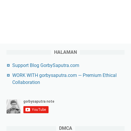
HALAMAN
Support Blog GorbySaputra.com
WORK WITH gorbysaputra.com — Premium Ethical
Collaboration
DMCA