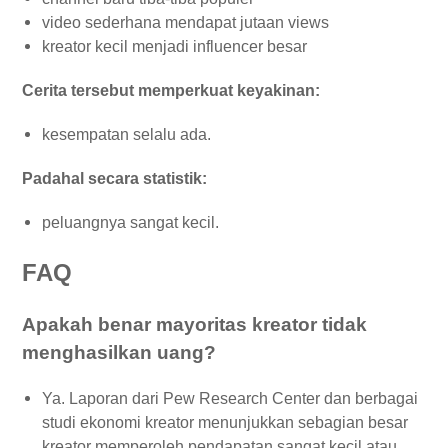
video sederhana mendapat jutaan views
kreator kecil menjadi influencer besar
Cerita tersebut memperkuat keyakinan:
kesempatan selalu ada.
Padahal secara statistik:
peluangnya sangat kecil.
FAQ
Apakah benar mayoritas kreator tidak
menghasilkan uang?
Ya. Laporan dari Pew Research Center dan berbagai
studi ekonomi kreator menunjukkan sebagian besar
kreator memperoleh pendapatan sangat kecil atau