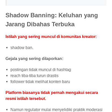
Shadow Banning: Keluhan yang
Jarang Dibahas Terbuka
Istilah yang sering muncul di komunitas kreator:
shadow ban.
Gejala yang sering dilaporkan:
postingan tidak muncul di hashtag
reach tiba-tiba turun drastis
follower tidak melihat konten baru
Platform biasanya tidak pernah mengakui secara
resmi istilah tersebut.
Namun regulator mulai menyelidiki praktik moderasi