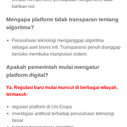
bahkan nol.
Mengapa platform tidak transparan tentang
algoritma?
Perusahaan teknologi menganggap algoritma
sebagai aset bisnis inti. Transparansi penuh dianggap
berisiko membuka manipulasi sistem.
Apakah pemerintah mulai mengatur
platform digital?
Ya. Regulasi baru mulai muncul di berbagai wilayah,
termasuk:
regulasi platform di Uni Eropa
investigasi antitrust terhadap perusahaan teknologi
besar