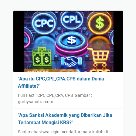
"Apa itu CPC,CPL,CPA,CPS dalam Dunia
Affilliate?"
Fun Fact : CPC,CPL,CPA, CPS Gambar :
gorbysaputra.com
"Apa Sanksi Akademik yang Diberikan Jika
Terlambat Mengisi KRS?"
Saat mahasiswa ingin mendaftar mata kuliah di