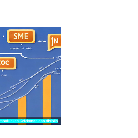
SEA, SMO, dan SMA.
n SMA:
 SEA, SMO, dan SMA.
n SMA bagi bisnis online.
industri SEO, SEM, SMM, SEA, SMO, dan SMA.
 bidang ini.
an resmi?
dustri SEO, SEM, SMM, SEA, SMO, dan SMA.
fesi SEO, SEM, SMM, SEA, SMO, SMA di Era Digital bagian satu
mbutuhkan Ketekunan dan disiplin