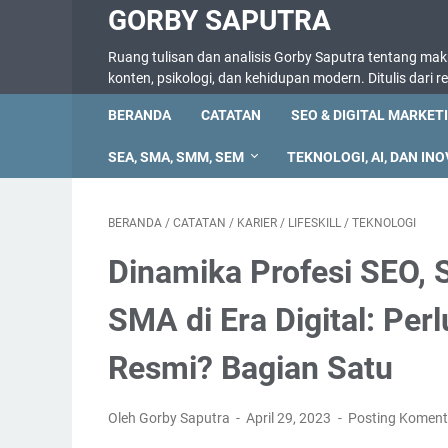
GORBY SAPUTRA
Ruang tulisan dan analisis Gorby Saputra tentang makna
konten, psikologi, dan kehidupan modern. Ditulis dari 
BERANDA
CATATAN
SEO & DIGITAL MARKET
SEA, SMA, SMM, SEM
TEKNOLOGI, AI, DAN INO
BERANDA
/
CATATAN
/
KARIER
/
LIFESKILL
/
TEKNOLOGI
Dinamika Profesi SEO,
SMA di Era Digital: Per
Resmi? Bagian Satu
Oleh Gorby Saputra
April 29, 2023
Posting Koment