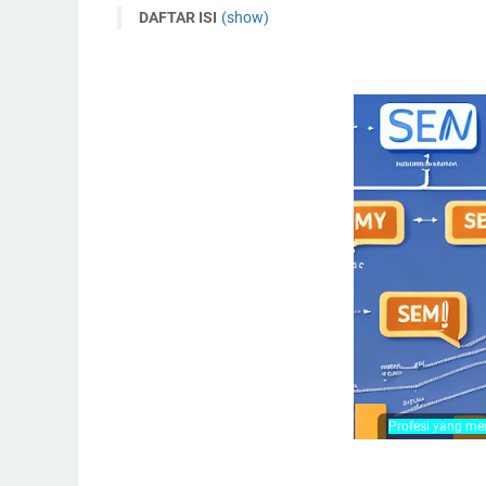
DAFTAR ISI
(show)
Perkenalan
Definisi dan perbedaan antara SEO, SEM, SMM, 
Perbedaan antara SEO, SEM, SMM, SEA, SMO, da
Sejarah perkembangan industri SEO, SEM, SMM,
Pentingnya layanan SEO, SEM, SMM, SEA, SMO, da
Dinamika perkembangan dan tren masa depan di 
Tantangan yang dihadapi oleh para profesional di
Apakah profesi ini membutuhkan ijazah pendidik
Kesimpulan dan pandangan untuk masa depan in
Pandangan untuk Masa Depan:
Point Inti Pembahasan Perkenalan Dinamika Pro
adalah sebagai berikut ;
Profesi yang me