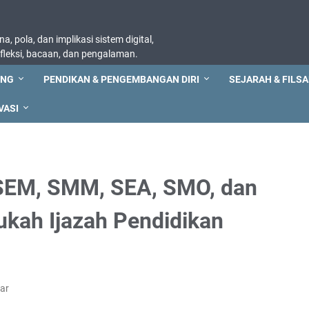
, pola, dan implikasi sistem digital,
refleksi, bacaan, dan pengalaman.
ING
PENDIKAN & PENGEMBANGAN DIRI
SEJARAH & FILSA
VASI
 SEM, SMM, SEA, SMO, dan
lukah Ijazah Pendidikan
ar