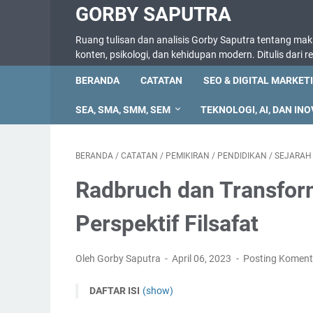
GORBY SAPUTRA
Ruang tulisan dan analisis Gorby Saputra tentang makna
konten, psikologi, dan kehidupan modern. Ditulis dari 
BERANDA
CATATAN
SEO & DIGITAL MARKET
SEA, SMA, SMM, SEM
TEKNOLOGI, AI, DAN INO
BERANDA
/
CATATAN
/
PEMIKIRAN
/
PENDIDIKAN
/
SEJARAH
Radbruch dan Transfo
Perspektif Filsafat
Oleh Gorby Saputra
April 06, 2023
Posting Koment
DAFTAR ISI
(show)
Pengenalan