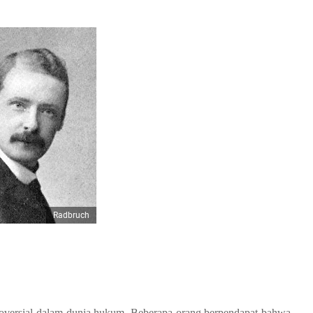
up Gustav Radbruch:
ruch
adbruch:
av Radbruch:
agi Gustav Radbruch:
ruch:
ap karya Gustav Radbruch yang disebutkan dalam tabel sebelumnya:
erapkan pemikiran Gustav Radbruch beserta penjelasannya:
kum menurut Gustav Radbruch beserta penjelasannya:
Radbruch
hukum menurut Gustav Radbruch beserta penjelasannya:
 di Asia Tenggara yang menganut pemikiran hukum Gustav
n Asia yang mempelajari Ilmu Hukum Gustav Radbruch:
nurut Gustav Radbruch dalam skala negara:
roversial dalam dunia hukum. Beberapa orang berpendapat bahwa