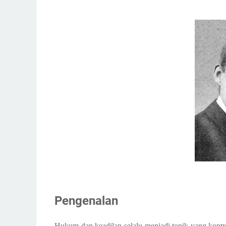
Berikut adalah tabel kronologi perjalanan hid
Hukum dan Keadilan dalam Pandangan Radb
Implikasi Teori Transformasi Hukum Radbruch
berikut adalah tabel awal pemikiran Gustav R
Berikut adalah tabel tujuan teori hukum Gust
Berikut adalah tabel penerapan teori hukum b
Berikut adalah tabel kronik karya Gustav Radb
Berikut adalah penjelasan singkat untuk seti
Berikut adalah tabel negara-negara yang men
Berikut adalah tabel mengenai penegakan hu
Berikut adalah tabel mengenai 3 teori nilai 
Berikut adalah tabel mengenai negara-negara
Radbruch beserta penjelasannya:
Pengenalan
Berikut adalah tabel universitas di Eropa da
Berikut ini adalah tabel konstruksi hukum me
Hukum dan keadilan selalu menjadi topik yang kont