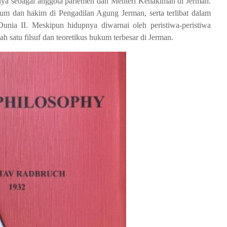
iknya sebagai anggota parlemen dan Menteri Kehakiman di Jerman.
ukum dan hakim di Pengadilan Agung Jerman, serta terlibat dalam
unia II. Meskipun hidupnya diwarnai oleh peristiwa-peristiwa
lah satu filsuf dan teoretikus hukum terbesar di Jerman.