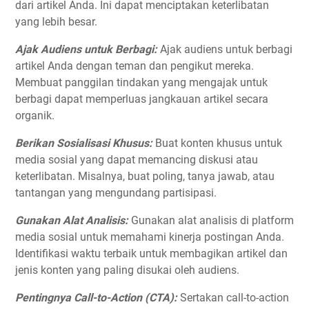
dari artikel Anda. Ini dapat menciptakan keterlibatan
yang lebih besar.
Ajak Audiens untuk Berbagi:
Ajak audiens untuk berbagi
artikel Anda dengan teman dan pengikut mereka.
Membuat panggilan tindakan yang mengajak untuk
berbagi dapat memperluas jangkauan artikel secara
organik.
Berikan Sosialisasi Khusus:
Buat konten khusus untuk
media sosial yang dapat memancing diskusi atau
keterlibatan. Misalnya, buat poling, tanya jawab, atau
tantangan yang mengundang partisipasi.
Gunakan Alat Analisis:
Gunakan alat analisis di platform
media sosial untuk memahami kinerja postingan Anda.
Identifikasi waktu terbaik untuk membagikan artikel dan
jenis konten yang paling disukai oleh audiens.
Pentingnya Call-to-Action (CTA):
Sertakan call-to-action