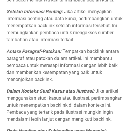
Setelah Informasi Penting:
Jika artikel menyajikan
informasi penting atau data kunci, pertimbangkan untuk
menempatkan backlink setelah informasi tersebut. Ini
memungkinkan pembaca untuk mengakses sumber
tambahan atau informasi terkait.
Antara Paragraf-Patokan:
Tempatkan backlink antara
paragraf atau patokan dalam artikel. Ini membantu
pembaca untuk meresapi informasi dengan lebih baik
dan memberikan kesempatan yang baik untuk
menonjolkan backlink.
Dalam Konteks Studi Kasus atau Ilustrasi:
Jika artikel
menggunakan studi kasus atau ilustrasi, pertimbangkan
untuk menempatkan backlink di dalam konteks ini.
Pembaca yang tertarik pada ilustrasi mungkin ingin
mendalami lebih lanjut dengan mengikuti backlink.
Pada Heading atau Subheading yang Menonjol: