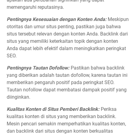
memengaruhi reputasinya.
Pentingnya Kesesuaian dengan Konten Anda:
Meskipun
otoritas dan umur situs penting, pastikan juga bahwa
situs tersebut relevan dengan konten Anda. Backlink dari
situs yang memiliki keterkaitan topik dengan konten
Anda dapat lebih efektif dalam meningkatkan peringkat
SEO.
Pentingnya Tautan Dofollow:
Pastikan bahwa backlink
yang diberikan adalah tautan dofollow, karena tautan ini
memberikan pengaruh positif pada peringkat SEO.
Tautan nofollow dapat membatasi dampak positif yang
diinginkan.
Kualitas Konten di Situs Pemberi Backlink:
Periksa
kualitas konten di situs yang memberikan backlink.
Mesin pencari semakin memperhatikan kualitas konten,
dan backlink dari situs dengan konten berkualitas