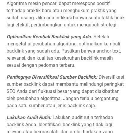
Algoritma mesin pencari dapat merespons positif
terhadap praktik baru atau menghukum praktik yang
sudah usang. Jika ada indikasi bahwa suatu taktik tidak
lagi efektif, pertimbangkan untuk mengubah strategi.
Optimalkan Kembali Backlink yang Ada:
Setelah
mengetahui perubahan algoritma, optimalkan kembali
backlink yang sudah ada. Pastikan bahwa anchor text,
relevansi, dan kualitas keseluruhan backlink masih
sesuai dengan pedoman terbaru.
Pentingnya Diversifikasi Sumber Backlink:
Diversifikasi
sumber backlink dapat membantu melindungi peringkat
SEO Anda dari fluktuasi besar yang dapat diakibatkan
oleh perubahan algoritma. Jangan terlalu bergantung
pada satu sumber atau jenis backlink saja.
Lakukan Audit Rutin:
Lakukan audit rutin terhadap
backlink Anda. Identifikasi backlink yang tidak lagi
relevan atau bermasalah, dan ambil tindakan yang