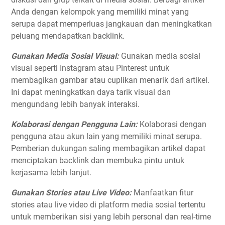
Anda dengan kelompok yang memiliki minat yang
serupa dapat memperluas jangkauan dan meningkatkan
peluang mendapatkan backlink.
Gunakan Media Sosial Visual:
Gunakan media sosial
visual seperti Instagram atau Pinterest untuk
membagikan gambar atau cuplikan menarik dari artikel.
Ini dapat meningkatkan daya tarik visual dan
mengundang lebih banyak interaksi.
Kolaborasi dengan Pengguna Lain:
Kolaborasi dengan
pengguna atau akun lain yang memiliki minat serupa.
Pemberian dukungan saling membagikan artikel dapat
menciptakan backlink dan membuka pintu untuk
kerjasama lebih lanjut.
Gunakan Stories atau Live Video:
Manfaatkan fitur
stories atau live video di platform media sosial tertentu
untuk memberikan sisi yang lebih personal dan real-time