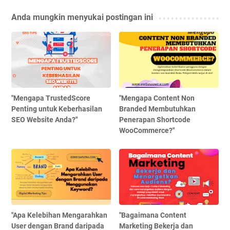
Anda mungkin menyukai postingan ini
"Mengapa TrustedScore
"Mengapa Content Non
Penting untuk Keberhasilan
Branded Membutuhkan
SEO Website Anda?"
Penerapan Shortcode
WooCommerce?"
"Apa Kelebihan Mengarahkan
"Bagaimana Content
User dengan Brand daripada
Marketing Bekerja dan