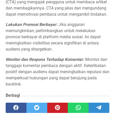
(CTA) yang mengajak pengguna untuk membaca artikel
dan membagikannya. CTA yang jelas dan mengundang
dapat memotivasi pembaca untuk mengambil tindakan.
Lakukan Promosi Berbayar:
Jika anggaran
memungkinkan, pertimbangkan untuk melakukan
promosi berbayar di platform media sosial. Ini dapat
meningkatkan visibilitas secara signifikan di antara
audiens yang ditargetkan.
Monitor dan Respons Terhadap Komentar:
Monitor dan
tanggapi komentar pembaca dengan aktif. Keterlibatan
positif dengan audiens dapat meningkatkan reputasi dan
memperkuat hubungan yang dapat berujung pada
backlink.
Berbagi