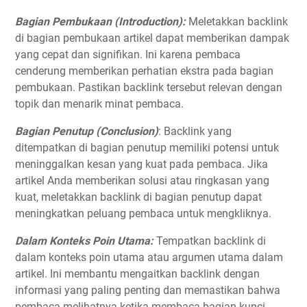
Bagian Pembukaan (Introduction):
Meletakkan backlink
di bagian pembukaan artikel dapat memberikan dampak
yang cepat dan signifikan. Ini karena pembaca
cenderung memberikan perhatian ekstra pada bagian
pembukaan. Pastikan backlink tersebut relevan dengan
topik dan menarik minat pembaca.
Bagian Penutup (Conclusion)
: Backlink yang
ditempatkan di bagian penutup memiliki potensi untuk
meninggalkan kesan yang kuat pada pembaca. Jika
artikel Anda memberikan solusi atau ringkasan yang
kuat, meletakkan backlink di bagian penutup dapat
meningkatkan peluang pembaca untuk mengkliknya.
Dalam Konteks Poin Utama:
Tempatkan backlink di
dalam konteks poin utama atau argumen utama dalam
artikel. Ini membantu mengaitkan backlink dengan
informasi yang paling penting dan memastikan bahwa
pembaca melihatnya ketika membaca bagian kunci.