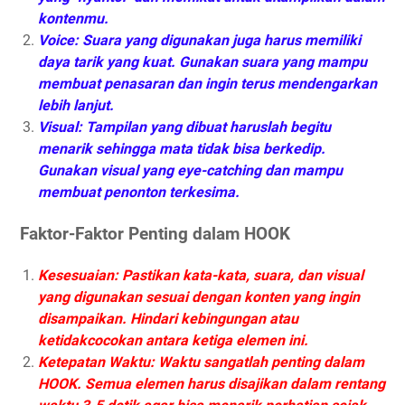
kontenmu.
Voice: Suara yang digunakan juga harus memiliki
daya tarik yang kuat. Gunakan suara yang mampu
membuat penasaran dan ingin terus mendengarkan
lebih lanjut.
Visual: Tampilan yang dibuat haruslah begitu
menarik sehingga mata tidak bisa berkedip.
Gunakan visual yang eye-catching dan mampu
membuat penonton terkesima.
Faktor-Faktor Penting dalam HOOK
Kesesuaian: Pastikan kata-kata, suara, dan visual
yang digunakan sesuai dengan konten yang ingin
disampaikan. Hindari kebingungan atau
ketidakcocokan antara ketiga elemen ini.
Ketepatan Waktu: Waktu sangatlah penting dalam
HOOK. Semua elemen harus disajikan dalam rentang