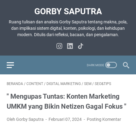
GORBY SAPUTRA
Ruang tulisan dan analisis Gorby Saputra tentang makna, pola,
dan implikasi sistem digital, konten, psikologi, dan kehidupan
modern. Ditulis dari refleksi, bacaan, dan pengalaman.
BERANDA
/
CONTENT
/
DIGITAL MARKETING
/
SEM
/
SEO&TIPS
" Mengupas Tuntas: Konten Marketing
UMKM yang Bikin Netizen Gagal Fokus "
Oleh Gorby Saputra
Februari 07, 2024
Posting Komentar