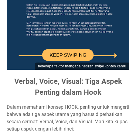
beberapa faktor mengapa netizen swipe konten kamu
Verbal, Voice, Visual: Tiga Aspek
Penting dalam Hook
Dalam memahami konsep HOOK, penting untuk mengerti
bahwa ada tiga aspek utama yang harus diperhatikan
secara cermat: Verbal, Voice, dan Visual. Mari kita kupas
setiap aspek dengan lebih rinci: