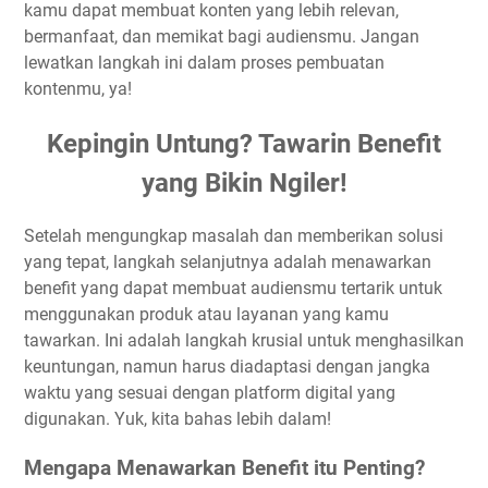
kamu dapat membuat konten yang lebih relevan,
bermanfaat, dan memikat bagi audiensmu. Jangan
lewatkan langkah ini dalam proses pembuatan
kontenmu, ya!
Kepingin Untung? Tawarin Benefit
yang Bikin Ngiler!
Setelah mengungkap masalah dan memberikan solusi
yang tepat, langkah selanjutnya adalah menawarkan
benefit yang dapat membuat audiensmu tertarik untuk
menggunakan produk atau layanan yang kamu
tawarkan. Ini adalah langkah krusial untuk menghasilkan
keuntungan, namun harus diadaptasi dengan jangka
waktu yang sesuai dengan platform digital yang
digunakan. Yuk, kita bahas lebih dalam!
Mengapa Menawarkan Benefit itu Penting?