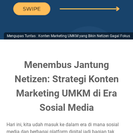
Mengupas Tuntas : Konten Marketing UMKM yang Bikin Netizen Gagal Fokus
Menembus Jantung
Netizen: Strategi Konten
Marketing UMKM di Era
Sosial Media
Hari ini, kita udah masuk ke dalam era di mana sosial
media dan berbagai platform digital jadi bagian tak