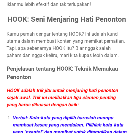
iklanmu lebih efektif dan tak terlupakan!
HOOK: Seni Menjaring Hati Penonton
Kamu pernah dengar tentang HOOK? Ini adalah kunci
utama dalam membuat konten yang memikat perhatian.
Tapi, apa sebenarnya HOOK itu? Biar nggak salah
paham dan nggak keliru, mari kita kupas lebih dalam.
Penjelasan tentang HOOK: Teknik Memukau
Penonton
HOOK adalah trik jitu untuk menjaring hati penonton
sejak awal. Trik ini melibatkan tiga elemen penting
yang harus dikuasai dengan baik:
Verbal: Kata-kata yang dipilih haruslah mampu
membuat kesan yang mendalam. Pilihlah kata-kata
yang "nyantol" dan memikat untuk ditampilkan dalam