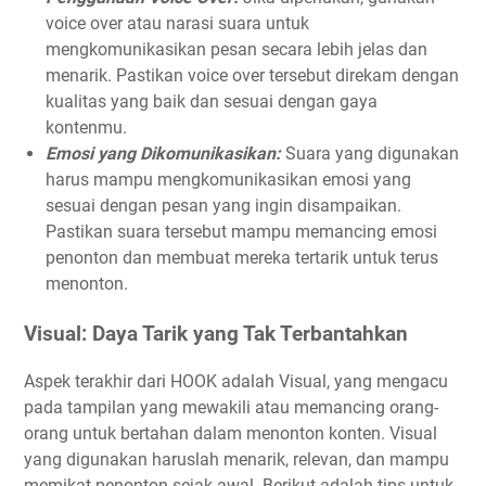
voice over atau narasi suara untuk
mengkomunikasikan pesan secara lebih jelas dan
menarik. Pastikan voice over tersebut direkam dengan
kualitas yang baik dan sesuai dengan gaya
kontenmu.
Emosi yang Dikomunikasikan:
Suara yang digunakan
harus mampu mengkomunikasikan emosi yang
sesuai dengan pesan yang ingin disampaikan.
Pastikan suara tersebut mampu memancing emosi
penonton dan membuat mereka tertarik untuk terus
menonton.
Visual: Daya Tarik yang Tak Terbantahkan
Aspek terakhir dari HOOK adalah Visual, yang mengacu
pada tampilan yang mewakili atau memancing orang-
orang untuk bertahan dalam menonton konten. Visual
yang digunakan haruslah menarik, relevan, dan mampu
memikat penonton sejak awal. Berikut adalah tips untuk