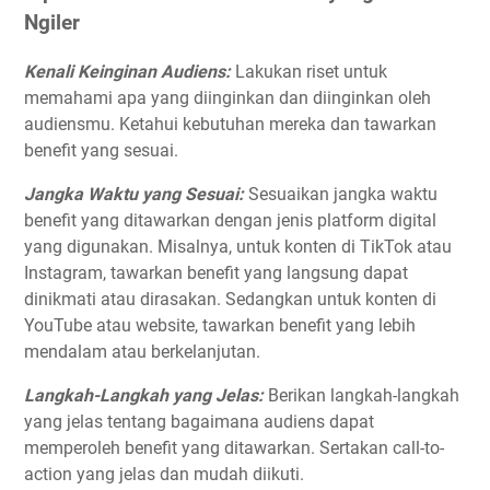
Ngiler
Kenali Keinginan Audiens:
Lakukan riset untuk
memahami apa yang diinginkan dan diinginkan oleh
audiensmu. Ketahui kebutuhan mereka dan tawarkan
benefit yang sesuai.
Jangka Waktu yang Sesuai:
Sesuaikan jangka waktu
benefit yang ditawarkan dengan jenis platform digital
yang digunakan. Misalnya, untuk konten di TikTok atau
Instagram, tawarkan benefit yang langsung dapat
dinikmati atau dirasakan. Sedangkan untuk konten di
YouTube atau website, tawarkan benefit yang lebih
mendalam atau berkelanjutan.
Langkah-Langkah yang Jelas:
Berikan langkah-langkah
yang jelas tentang bagaimana audiens dapat
memperoleh benefit yang ditawarkan. Sertakan call-to-
action yang jelas dan mudah diikuti.