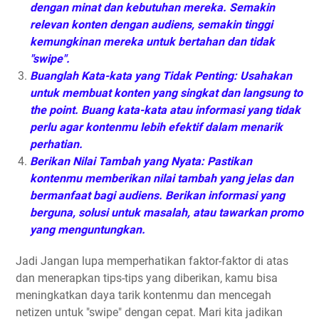
dengan minat dan kebutuhan mereka. Semakin
relevan konten dengan audiens, semakin tinggi
kemungkinan mereka untuk bertahan dan tidak
"swipe".
Buanglah Kata-kata yang Tidak Penting: Usahakan
untuk membuat konten yang singkat dan langsung to
the point. Buang kata-kata atau informasi yang tidak
perlu agar kontenmu lebih efektif dalam menarik
perhatian.
Berikan Nilai Tambah yang Nyata: Pastikan
kontenmu memberikan nilai tambah yang jelas dan
bermanfaat bagi audiens. Berikan informasi yang
berguna, solusi untuk masalah, atau tawarkan promo
yang menguntungkan.
Jadi Jangan lupa memperhatikan faktor-faktor di atas
dan menerapkan tips-tips yang diberikan, kamu bisa
meningkatkan daya tarik kontenmu dan mencegah
netizen untuk "swipe" dengan cepat. Mari kita jadikan