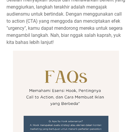
menggiurkan, langkah terakhir adalah mengajak
audiensmu untuk bertindak. Dengan menggunakan call
to action (CTA) yang menggoda dan menciptakan efek
"urgency", kamu dapat mendorong mereka untuk segera
mengambil langkah. Nah, biar nggak salah kaprah, yuk
kita bahas lebih lanjut!