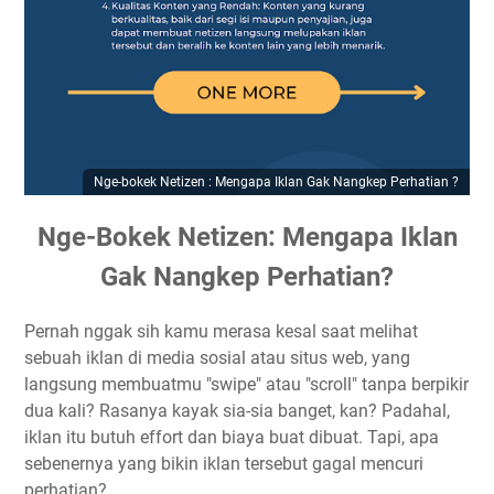
Nge-bokek Netizen : Mengapa Iklan Gak Nangkep Perhatian ?
Nge-Bokek Netizen: Mengapa Iklan
Gak Nangkep Perhatian?
Pernah nggak sih kamu merasa kesal saat melihat
sebuah iklan di media sosial atau situs web, yang
langsung membuatmu "swipe" atau "scroll" tanpa berpikir
dua kali? Rasanya kayak sia-sia banget, kan? Padahal,
iklan itu butuh effort dan biaya buat dibuat. Tapi, apa
sebenernya yang bikin iklan tersebut gagal mencuri
perhatian?