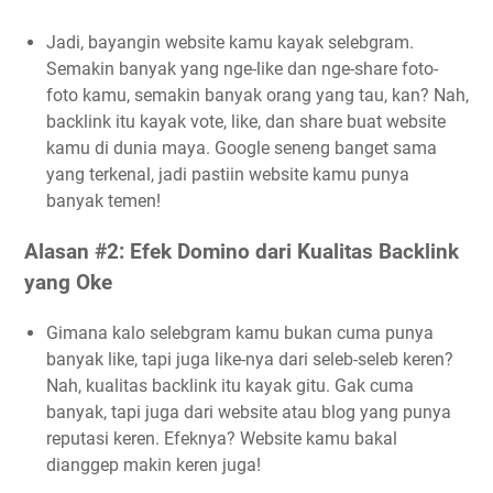
Pentingnya Memilih Backlink dengan Bijak:
Backlink Berkualitas - Membedah Kehebatan dan
Jadi, bayangin website kamu kayak selebgram.
Bagaimana Memilihnya dengan Bijak!
Semakin banyak yang nge-like dan nge-share foto-
Apa Itu Backlink Berkualitas?
foto kamu, semakin banyak orang yang tau, kan? Nah,
backlink itu kayak vote, like, dan share buat website
Ciri-Ciri Backlink Berkualitas Tinggi:
kamu di dunia maya. Google seneng banget sama
Bagaimana Cara Memilih Backlink dengan Bijak?
yang terkenal, jadi pastiin website kamu punya
Cek Reputasi dan Otoritas Situs Pemberi:
banyak temen!
Perhatikan Jenis Konten di Situs Pemberi:
Alasan #2: Efek Domino dari Kualitas Backlink
Pertimbangkan Audience:
yang Oke
Pastikan Backlink Muncul secara Alami:
Backlink Berkualitas - Lebih Keren dari Kopi Susu Keju!
Gimana kalo selebgram kamu bukan cuma punya
Kopi Susu Keju dan Backlink Biasa:
banyak like, tapi juga like-nya dari seleb-seleb keren?
Cara Dapetin Backlink yang Bikin Site Cetar:
Nah, kualitas backlink itu kayak gitu. Gak cuma
banyak, tapi juga dari website atau blog yang punya
Keren Ala Espresso Martini: Tips Dapetin Backlink
Berkualitas:
reputasi keren. Efeknya? Website kamu bakal
dianggep makin keren juga!
Strategi Backlinking yang Bikin Beda: Unik dan Efektif!