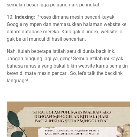
semakin besar juga peluang naik peringkat.
10.
Indexing:
Proses dimana mesin pencari kayak
Google nyimpen dan memasukkan halaman website ke
dalam database mereka. Kalo gak di-index, website lo
gak bakal muncul di hasil pencarian.
Nah, itulah beberapa istilah seru di dunia backlink.
Jangan bingung lagi ya, geng! Semua istilah ini kayak
bahasa rahasia yang bakal bikin website kamu semakin
keren di mata mesin pencari. So, let's talk the backlink
language!