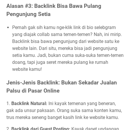
Temukan Situs yang Butuh Warna Baru:
Alasan #3: Backlink Bisa Bawa Pulang
Kasih Keunikan di Artikel:
Pengunjung Setia
Ajak Diskusi dengan Pembaca:
Kerjasama dengan Influencer:
Pernah gak sih kamu nge-klik link di bio selebgram
yang diajak collab sama temen-temen? Nah, ini mirip.
Cara melakukannya:
Backlink bisa bawa pengunjung dari website satu ke
Rintangan Gokil di Dunia Backlinking dan Cara Ngelesnya
website lain. Dari situ, mereka bisa jadi pengunjung
Rintangan yang Biasa Ditemui:
setia kamu. Jadi, bukan cuma suka-suka temen-temen
3. Terjebak di Dunia Jual Beli Backlink:
doang, tapi juga seret mereka pulang ke rumah
website kamu!
Cara Ngelesnya dengan Gaya:
Tips Gokil untuk Ngeles di Dunia Backlinking:
Jenis-Jenis Backlink: Bukan Sekadar Jualan
Google Ngeliat Backlink, dan Lo Harus Tau Gimana!
Palsu di Pasar Online
Makasih, Geng, Udah Nyambangi Situs Kita!
1.
Backlink Natural:
Ini kayak temenan yang beneran,
gak ada unsur paksaan. Orang suka sama konten kamu,
trus mereka seneng banget kasih link ke website kamu.
2.
Backlink dari Guest Posting:
Kayak dapet undangan