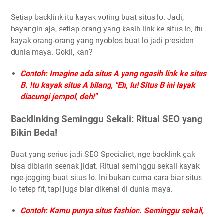
Setiap backlink itu kayak voting buat situs lo. Jadi,
bayangin aja, setiap orang yang kasih link ke situs lo, itu
kayak orang-orang yang nyoblos buat lo jadi presiden
dunia maya. Gokil, kan?
Contoh: Imagine ada situs A yang ngasih link ke situs
B. Itu kayak situs A bilang, "Eh, lu! Situs B ini layak
diacungi jempol, deh!"
Backlinking Seminggu Sekali: Ritual SEO yang
Bikin Beda!
Buat yang serius jadi SEO Specialist, nge-backlink gak
bisa dibiarin seenak jidat. Ritual seminggu sekali kayak
nge-jogging buat situs lo. Ini bukan cuma cara biar situs
lo tetep fit, tapi juga biar dikenal di dunia maya.
Contoh: Kamu punya situs fashion. Seminggu sekali,