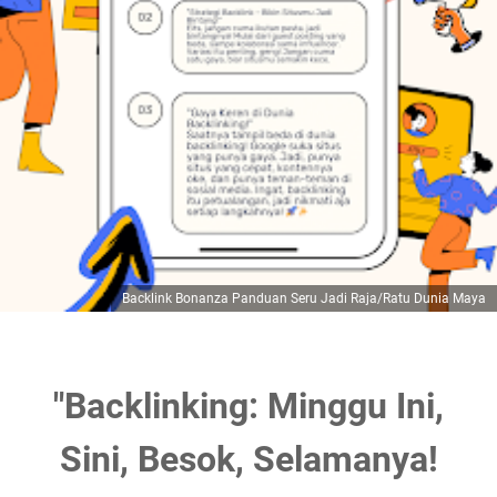
Gaya Zaman Now
Alasan #3: Gak Cuma di Website, Backlink Juga Bisa Bikin
Sosial Media Makin Hits!
Backlink di Sosial Media: Gimana Caranya?
Jalan yang Berliku: Hati-hati di Dunia Backlink, Ada yang
Seru, Ada yang Merugikan!
Kejutan #1: Google Ngelarang Jual Beli Backlink, Kok?
Kejutan #2: Etika itu Penting, Jangan Bikin Google Kesel!
Etika dalam Penerapan Backlink: Tips Anti Ribet
Kejutan #3: Tips Memilih Platform untuk Backlink yang
Backlink Bonanza Panduan Seru Jadi Raja/Ratu Dunia Maya
Aman dan Seru!
Kamus Backlink: Bahasa Digital yang Perlu Kamu Pahami!
Backlinking, Jantungnya SEO Modern yang Gokil!
"Backlinking: Minggu Ini,
Apa Makna Sebuah Backlink?
Backlinking Seminggu Sekali: Ritual SEO yang Bikin Beda!
Sini, Besok, Selamanya!
Kunci Sukses di Ranah SEO: Gak Hanya Iseng-Iseng!