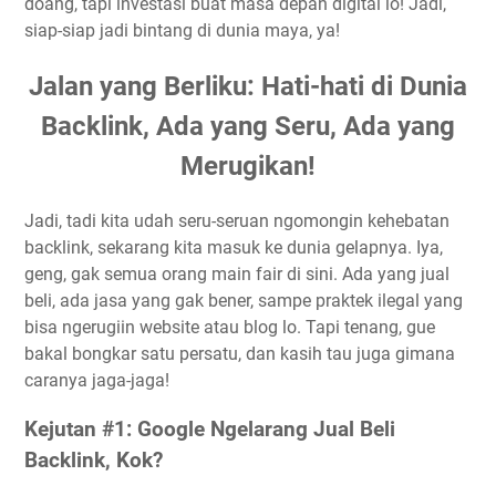
doang, tapi investasi buat masa depan digital lo! Jadi,
siap-siap jadi bintang di dunia maya, ya!
Jalan yang Berliku: Hati-hati di Dunia
Backlink, Ada yang Seru, Ada yang
Merugikan!
Jadi, tadi kita udah seru-seruan ngomongin kehebatan
backlink, sekarang kita masuk ke dunia gelapnya. Iya,
geng, gak semua orang main fair di sini. Ada yang jual
beli, ada jasa yang gak bener, sampe praktek ilegal yang
bisa ngerugiin website atau blog lo. Tapi tenang, gue
bakal bongkar satu persatu, dan kasih tau juga gimana
caranya jaga-jaga!
Kejutan #1: Google Ngelarang Jual Beli
Backlink, Kok?