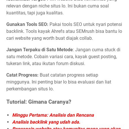
relevan dengan niche situs lo. Ini bukan cuma soal
kuantitas, tapi juga kualitas.
Gunakan Tools SEO:
Pakai tools SEO untuk nyari potensi
backlink. Tools kayak Ahrefs atau SEMrush bisa bantu lo
cari website yang worth buat diajak collab.
Jangan Terpaku di Satu Metode
: Jangan cuma stuck di
satu metode. Cobain variasi cara, kayak guest posting,
tukeran link, atau ikutan forum diskusi.
Catat Progress:
Buat catatan progress setiap
minggunya. Ini penting biar lo bisa evaluasi dan liat
perkembangan situs lo.
Tutorial: Gimana Caranya?
Minggu Pertama: Analisis dan Rencana
Analisis backlink yang udah ada.
Rencanain website atau komunitas mana yang akan