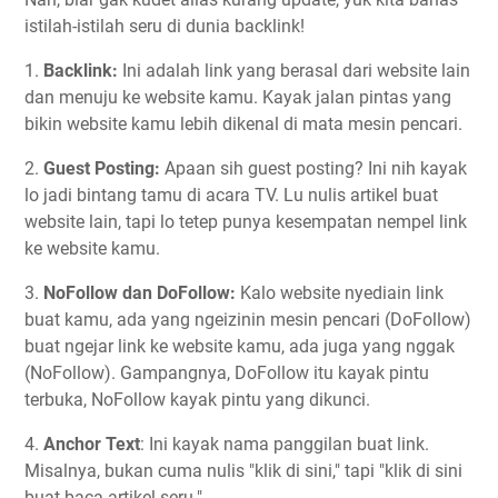
istilah-istilah seru di dunia backlink!
1.
Backlink:
Ini adalah link yang berasal dari website lain
dan menuju ke website kamu. Kayak jalan pintas yang
bikin website kamu lebih dikenal di mata mesin pencari.
2.
Guest Posting:
Apaan sih guest posting? Ini nih kayak
lo jadi bintang tamu di acara TV. Lu nulis artikel buat
website lain, tapi lo tetep punya kesempatan nempel link
ke website kamu.
3.
NoFollow dan DoFollow:
Kalo website nyediain link
buat kamu, ada yang ngeizinin mesin pencari (DoFollow)
buat ngejar link ke website kamu, ada juga yang nggak
(NoFollow). Gampangnya, DoFollow itu kayak pintu
terbuka, NoFollow kayak pintu yang dikunci.
4.
Anchor Text
: Ini kayak nama panggilan buat link.
Misalnya, bukan cuma nulis "klik di sini," tapi "klik di sini
buat baca artikel seru."