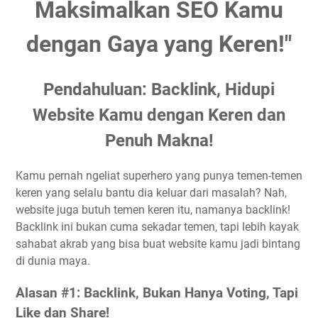
Maksimalkan SEO Kamu
Ritual Mingguan: Fondasi Kuat untuk Kesuksesan SEO ala
Ahli!
dengan Gaya yang Keren!"
Kenapa Harus Ritual Mingguan?
Tips dan Tutorial Buat Ritual Mingguan yang Efektif:
Tutorial: Gimana Caranya?
Pendahuluan: Backlink, Hidupi
Minggu Kedua: Eksekusi Pertama
Website Kamu dengan Keren dan
Minggu Ketiga: Tindakan Lanjutan
Penuh Makna!
Minggu Keempat: Evaluasi dan Koreksi
Bangun Backlink Berkualitas Tinggi, Kunci Sukses SEO yang
Kamu pernah ngeliat superhero yang punya temen-temen
Sebenarnya!
keren yang selalu bantu dia keluar dari masalah? Nah,
Perbedaan Backlink Berkualitas dan Biasa:
website juga butuh temen keren itu, namanya backlink!
Cara-Cara Mendapatkan Backlink Berkualitas Tinggi:
Backlink ini bukan cuma sekadar temen, tapi lebih kayak
Metode-Metode yang Bisa Dipilih:
sahabat akrab yang bisa buat website kamu jadi bintang
di dunia maya.
1. Manual Outreach:
2. Pemanfaatan Social Media:
Alasan #1: Backlink, Bukan Hanya Voting, Tapi
3. Content Collaboration:
Like dan Share!