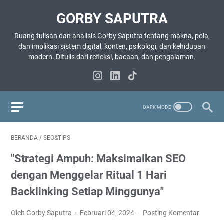
GORBY SAPUTRA
Ruang tulisan dan analisis Gorby Saputra tentang makna, pola,
dan implikasi sistem digital, konten, psikologi, dan kehidupan
modern. Ditulis dari refleksi, bacaan, dan pengalaman.
BERANDA
/
SEO&TIPS
"Strategi Ampuh: Maksimalkan SEO
dengan Menggelar Ritual 1 Hari
Backlinking Setiap Minggunya"
Oleh Gorby Saputra
Februari 04, 2024
Posting Komentar