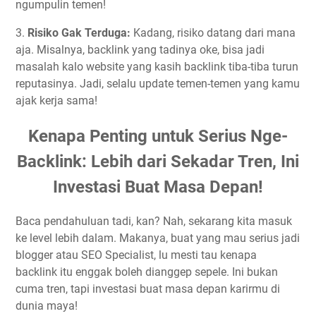
ngumpulin temen!
3.
Risiko Gak Terduga:
Kadang, risiko datang dari mana
aja. Misalnya, backlink yang tadinya oke, bisa jadi
masalah kalo website yang kasih backlink tiba-tiba turun
reputasinya. Jadi, selalu update temen-temen yang kamu
ajak kerja sama!
Kenapa Penting untuk Serius Nge-
Backlink: Lebih dari Sekadar Tren, Ini
Investasi Buat Masa Depan!
Baca pendahuluan tadi, kan? Nah, sekarang kita masuk
ke level lebih dalam. Makanya, buat yang mau serius jadi
blogger atau SEO Specialist, lu mesti tau kenapa
backlink itu enggak boleh dianggep sepele. Ini bukan
cuma tren, tapi investasi buat masa depan karirmu di
dunia maya!