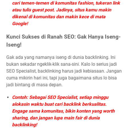
cari temen-temen di komunitas fashion, tukeran link
atau tulis guest post. Jadinya, situs kamu makin
dikenal di komunitas dan makin kece di mata
Google!
Kunci Sukses di Ranah SEO: Gak Hanya Iseng-
Iseng!
Gak ada yang namanya iseng di dunia backlinking. Ini
bukan sekadar ngeklik-klik sana-sini. Kalo lo serius jadi
SEO Specialist, backlinking harus jadi kebiasaan. Jangan
cuma mikirin hari ini, tapi juga bagaimana situs lo bisa
jadi bintang di masa depan.
Contoh: Sebagai SEO Specialist, setiap minggu
alokasin waktu buat cari backlink berkualitas.
Engage sama komunitas, bikin konten yang worth
sharing, dan jangan lupa main fair di dunia
backlinking!