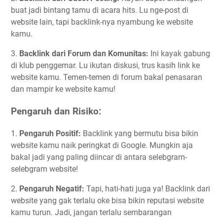
buat jadi bintang tamu di acara hits. Lu nge-post di
website lain, tapi backlink-nya nyambung ke website
kamu.
3.
Backlink dari Forum dan Komunitas:
Ini kayak gabung
di klub penggemar. Lu ikutan diskusi, trus kasih link ke
website kamu. Temen-temen di forum bakal penasaran
dan mampir ke website kamu!
Pengaruh dan Risiko:
1.
Pengaruh Positif:
Backlink yang bermutu bisa bikin
website kamu naik peringkat di Google. Mungkin aja
bakal jadi yang paling diincar di antara selebgram-
selebgram website!
2.
Pengaruh Negatif:
Tapi, hati-hati juga ya! Backlink dari
website yang gak terlalu oke bisa bikin reputasi website
kamu turun. Jadi, jangan terlalu sembarangan