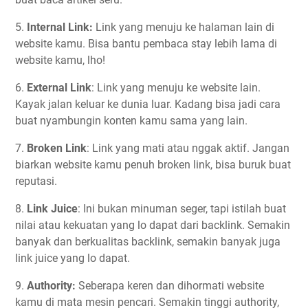
5.
Internal Link:
Link yang menuju ke halaman lain di
website kamu. Bisa bantu pembaca stay lebih lama di
website kamu, lho!
6.
External Link
: Link yang menuju ke website lain.
Kayak jalan keluar ke dunia luar. Kadang bisa jadi cara
buat nyambungin konten kamu sama yang lain.
7.
Broken Link
: Link yang mati atau nggak aktif. Jangan
biarkan website kamu penuh broken link, bisa buruk buat
reputasi.
8.
Link Juice
: Ini bukan minuman seger, tapi istilah buat
nilai atau kekuatan yang lo dapat dari backlink. Semakin
banyak dan berkualitas backlink, semakin banyak juga
link juice yang lo dapat.
9.
Authority:
Seberapa keren dan dihormati website
kamu di mata mesin pencari. Semakin tinggi authority,