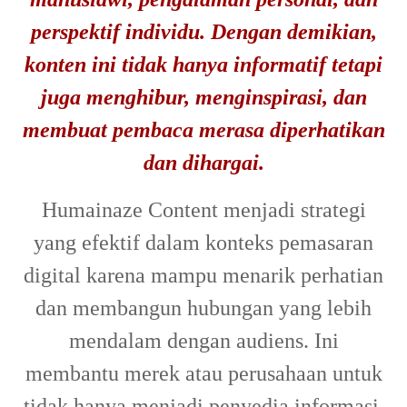
perspektif individu. Dengan demikian,
konten ini tidak hanya informatif tetapi
juga menghibur, menginspirasi, dan
membuat pembaca merasa diperhatikan
dan dihargai.
Humainaze Content menjadi strategi
yang efektif dalam konteks pemasaran
digital karena mampu menarik perhatian
dan membangun hubungan yang lebih
mendalam dengan audiens. Ini
membantu merek atau perusahaan untuk
tidak hanya menjadi penyedia informasi,