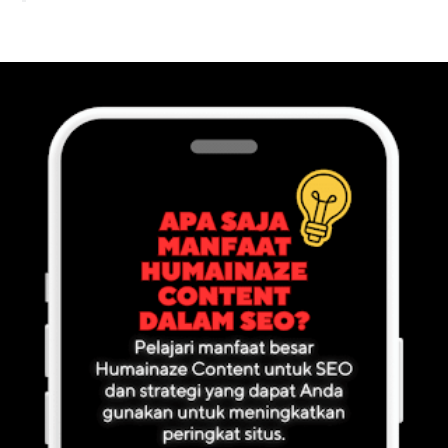
Definisi Humainaze Content
Komponen Utama Humainaze Content
Mengapa Humainaze Content Penting?
Bagaimana Cara Membuat Humainaze Content?
Langkah-Langkah Membuat Humainaze Content
Penelitian dan Analisis Data
Menyusun Struktur Konten
Menulis dengan Sentuhan Humanis
Optimasi SEO
Pengujian dan Pembaruan
Level Humainaze Content
Level Dasar
Level Menengah
Level Lanjut
Level Expert