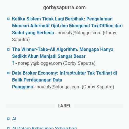
gorbysaputra.com
Ketika Sistem Tidak Lagi Berpihak: Pengalaman
Mencari Alternatif Ojol dan Mengenal TaxiOffline dari
Sudut yang Berbeda
- noreply@blogger.com (Gorby
Saputra)
The Winner-Take-All Algorithm: Mengapa Hanya
Sedikit Akun Menjadi Sangat Besar
?
- noreply@blogger.com (Gorby Saputra)
Data Broker Economy: Infrastruktur Tak Terlihat di
Balik Perdagangan Data
Pengguna
- noreply@blogger.com (Gorby Saputra)
LABEL
AI
AI Dalam Kehidupan Sehari-hari