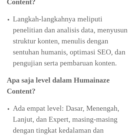
Content?
Langkah-langkahnya meliputi
penelitian dan analisis data, menyusun
struktur konten, menulis dengan
sentuhan humanis, optimasi SEO, dan
pengujian serta pembaruan konten.
Apa saja level dalam Humainaze
Content?
Ada empat level: Dasar, Menengah,
Lanjut, dan Expert, masing-masing
dengan tingkat kedalaman dan