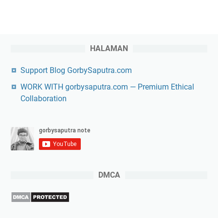
HALAMAN
Support Blog GorbySaputra.com
WORK WITH gorbysaputra.com — Premium Ethical
Collaboration
DMCA