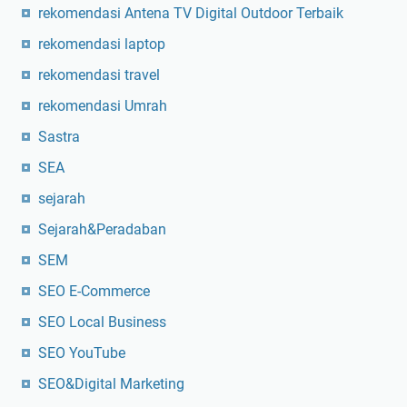
rekomendasi Antena TV Digital Outdoor Terbaik
rekomendasi laptop
rekomendasi travel
rekomendasi Umrah
Sastra
SEA
sejarah
Sejarah&Peradaban
SEM
SEO E-Commerce
SEO Local Business
SEO YouTube
SEO&Digital Marketing