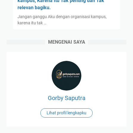
kampus, Karena Itu Tak penting dan Tak
relevan bagiku.
Jangan ganggu Aku dengan organisasi kampus,
karena itu tak …
MENGENAI SAYA
Gorby Saputra
Lihat profil lengkapku