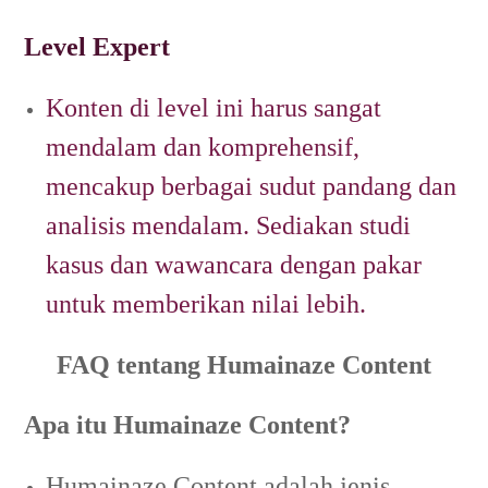
Level Expert
Konten di level ini harus sangat
mendalam dan komprehensif,
mencakup berbagai sudut pandang dan
analisis mendalam. Sediakan studi
kasus dan wawancara dengan pakar
untuk memberikan nilai lebih.
FAQ tentang Humainaze Content
Apa itu Humainaze Content?
Humainaze Content adalah jenis