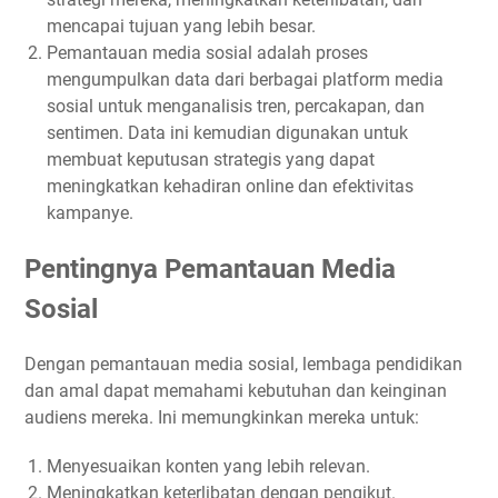
2. Identifikasi Kata Kunci dan Sentimen
mencapai tujuan yang lebih besar.
Pemantauan media sosial adalah proses
3. Tanggapi Keluhan dengan Cepat dan Tepat
mengumpulkan data dari berbagai platform media
4. Proaktif dalam Berkomunikasi
sosial untuk menganalisis tren, percakapan, dan
5. Gunakan Data untuk Perbaikan
sentimen. Data ini kemudian digunakan untuk
6. Kampanye Positif dan Transparan
membuat keputusan strategis yang dapat
Mengidentifikasi Kebutuhan Siswa Melalui Pemantauan
meningkatkan kehadiran online dan efektivitas
Media Sosial
kampanye.
Studi Kasus: Sekolah Menengah Atas Cendekia
Pentingnya Pemantauan Media
Implementasi Pemantauan Media Sosial
Tindakan yang Diambil
Sosial
Tips untuk Mengidentifikasi Kebutuhan Siswa Melalui
Pemantauan Media Sosial
Dengan pemantauan media sosial, lembaga pendidikan
dan amal dapat memahami kebutuhan dan keinginan
1. Pilih Alat Pemantauan yang Tepat
audiens mereka. Ini memungkinkan mereka untuk:
2. Identifikasi Kata Kunci dan Hashtag Penting
3. Analisis Sentimen
Menyesuaikan konten yang lebih relevan.
4. Buat Kategori Masalah
Meningkatkan keterlibatan dengan pengikut.