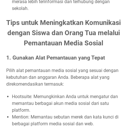
1. Tetapkan KPI yang Jelas dan Terukur
merasa lebih terinformasi dan terhubung dengan
sekolah.
2. Pantau Interaksi secara Real-Time
3. Analisis Data dengan Mendalam
Tips untuk Meningkatkan Komunikasi
4. Lakukan Penyesuaian Strategi Berdasarkan Data
dengan Siswa dan Orang Tua melalui
5. Dokumentasikan dan Evaluasi Hasil
Pemantauan Media Sosial
Langkah-langkah dalam Pemantauan Media Sosial
1. Tentukan Tujuan Anda
1. Gunakan Alat Pemantauan yang Tepat
Contoh Nyata Studi Kasus: Kampanye Peluncuran
Produk oleh Nike
Pilih alat pemantauan media sosial yang sesuai dengan
2. Pilih Alat Pemantauan yang Tepat
kebutuhan dan anggaran Anda. Beberapa alat yang
Contoh Nyata Studi Kasus: Analisis Pemantauan Media
direkomendasikan termasuk:
Sosial oleh HubSpot
3. Tentukan Metrik yang Ingin Dipantau
Hootsuite: Memungkinkan Anda untuk mengatur dan
memantau berbagai akun media sosial dari satu
Contoh Nyata Studi Kasus: Kampanye Kesadaran oleh
WWF
platform.
Mention: Memantau sebutan merek dan kata kunci di
4. Analisis Data yang Dikumpulkan
berbagai platform media sosial dan web.
Contoh Nyata Studi Kasus: Kampanye Kesadaran