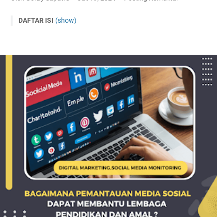
DAFTAR ISI
(show)
Pentingnya Pemantauan Media Sosial
FAQ tentang Pemantauan Media Sosial
Apa itu pemantauan media sosial?
Mengapa pemantauan media sosial penting untuk
lembaga pendidikan dan amal?
Alat apa yang bisa digunakan untuk pemantauan media
sosial?
Bagaimana cara memulai pemantauan media sosial?
Manfaat Pemantauan Media Sosial untuk Lembaga
Pendidikan
Meningkatkan Komunikasi dengan Siswa dan Orang Tua
Melalui Pemantauan Media Sosial
Studi Kasus: SMA Negeri 2 Jakarta
Implementasi Pemantauan Media Sosial
Hasil