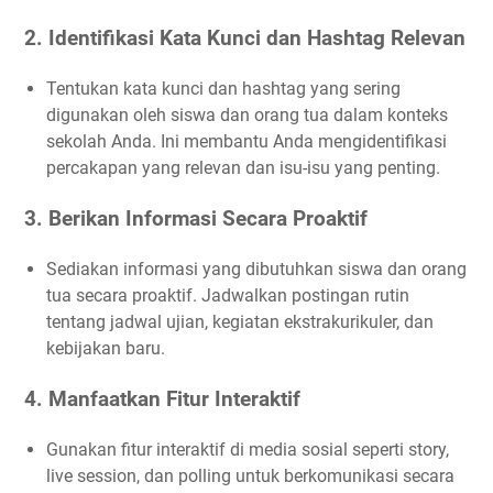
Kesehatan oleh WHO
2. Identifikasi Kata Kunci dan Hashtag Relevan
5. Tindak Lanjuti Temuan Anda
Contoh Nyata Studi Kasus: Kampanye Pelayanan
Tentukan kata kunci dan hashtag yang sering
Masyarakat oleh Red Cross
digunakan oleh siswa dan orang tua dalam konteks
Tantangan dalam Pemantauan Media Sosial: Studi Kasus
sekolah Anda. Ini membantu Anda mengidentifikasi
dan Tips Menghadapinya
percakapan yang relevan dan isu-isu yang penting.
1. Volume Data yang Besar
3. Berikan Informasi Secara Proaktif
Contoh Nyata Studi Kasus: Coca-Cola dan Kampanye
#ShareACoke
Sediakan informasi yang dibutuhkan siswa dan orang
2. Kecepatan Perubahan
tua secara proaktif. Jadwalkan postingan rutin
Contoh Nyata Studi Kasus: Wendy’s dan Strategi Sosial
tentang jadwal ujian, kegiatan ekstrakurikuler, dan
Media
kebijakan baru.
3. Keakuratan Data
4. Manfaatkan Fitur Interaktif
Contoh Nyata Studi Kasus: Laporan Palsu pada
Kampanye Pemilihan
Gunakan fitur interaktif di media sosial seperti story,
live session, dan polling untuk berkomunikasi secara