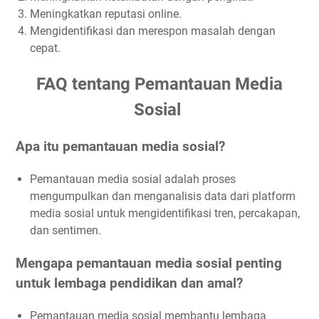
Meningkatkan reputasi online.
5. Ambil Tindakan Proaktif
Mengidentifikasi dan merespon masalah dengan
6. Komunikasikan Perubahan
cepat.
Mendukung Pemasaran dan Rekrutmen Sekolah Melalui
Pemantauan Media Sosial
FAQ tentang Pemantauan Media
Studi Kasus: Akademi Teknologi Global (ATG)
Sosial
Implementasi Pemantauan Media Sosial
Tindakan yang Diambil Analisis Data Minat:
Apa itu pemantauan media sosial?
Penyesuaian Pesan Pemasaran:
Optimasi Kampanye Pemasaran:
Pemantauan media sosial adalah proses
Pelibatan Influencer:
mengumpulkan dan menganalisis data dari platform
media sosial untuk mengidentifikasi tren, percakapan,
Tips untuk Mendukung Pemasaran dan Rekrutmen Melalui
Pemantauan Media Sosial
dan sentimen.
1. Gunakan Alat Pemantauan yang Efektif
Mengapa pemantauan media sosial penting
2. Identifikasi Kata Kunci dan Hashtag Relevan
untuk lembaga pendidikan dan amal?
3. Analisis Sentimen dan Minat
4. Sesuaikan Pesan Pemasaran
Pemantauan media sosial membantu lembaga