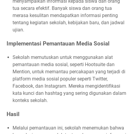
menyampaikan informasi kepada siswa dan orang
3. Rancang Kampanye yang Menunjukkan Dampak
tua secara efektif. Banyak siswa dan orang tua
4. Manfaatkan Peluang Penggalangan Dana
merasa kesulitan mendapatkan informasi penting
tentang kegiatan sekolah, kebijakan baru, dan jadwal
5. Pantau dan Evaluasi Kinerja
ujian.
6. Sesuaikan Strategi Berdasarkan Data
Meningkatkan Keterlibatan dengan Pendukung Melalui
Implementasi Pemantauan Media Sosial
Pemantauan Media Sosial: Pendekatan Teknisi dan Studi
Kasus
Sekolah memutuskan untuk menggunakan alat
Studi Kasus: LSM Green Earth Foundation
pemantauan media sosial, seperti Hootsuite dan
Implementasi Pemantauan Media Sosial
Mention, untuk memantau percakapan yang terjadi di
platform media sosial populer seperti Twitter,
Tindakan yang Diambil Analisis Kepedulian Pendukung:
Facebook, dan Instagram. Mereka mengidentifikasi
Strategi Interaksi yang Relevan:
kata kunci dan hashtag yang sering digunakan dalam
Kampanye Interaktif:
konteks sekolah.
Pengukuran Keterlibatan:
Hasil
Tips untuk Meningkatkan Keterlibatan dengan Pendukung
Melalui Pemantauan Media Sosial
Melalui pemantauan ini, sekolah menemukan bahwa
1. Gunakan Alat Pemantauan yang Tepat