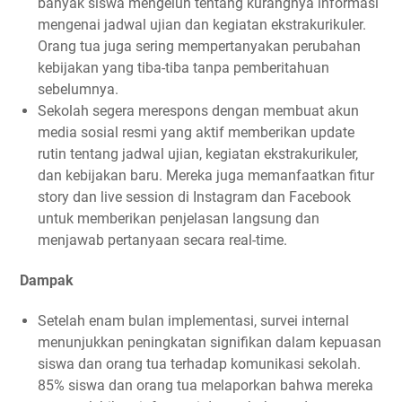
banyak siswa mengeluh tentang kurangnya informasi
2. Analisis Kepedulian Pendukung
mengenai jadwal ujian dan kegiatan ekstrakurikuler.
3. Kembangkan Konten yang Relevan
Orang tua juga sering mempertanyakan perubahan
4. Interaksi yang Bermakna
kebijakan yang tiba-tiba tanpa pemberitahuan
5. Ukur dan Evaluasi Keterlibatan
sebelumnya.
Sekolah segera merespons dengan membuat akun
6. Adaptasi Strategi Berdasarkan Data
media sosial resmi yang aktif memberikan update
Mengukur Dampak Kampanye Melalui Pemantauan Media
rutin tentang jadwal ujian, kegiatan ekstrakurikuler,
Sosial: Analisis Teknis, Studi Kasus, dan Tips Praktis
dan kebijakan baru. Mereka juga memanfaatkan fitur
Studi Kasus: Kampanye "Food for All" oleh Feeding
story dan live session di Instagram dan Facebook
America
untuk memberikan penjelasan langsung dan
Implementasi Pemantauan Media Sosial
menjawab pertanyaan secara real-time.
Penetapan KPI (Key Performance Indicators):
Dampak
Pemantauan dan Pengumpulan Data:
Analisis Data dan Evaluasi Dampak:
Setelah enam bulan implementasi, survei internal
Penyesuaian Strategi:
menunjukkan peningkatan signifikan dalam kepuasan
Tips untuk Mengukur Dampak Kampanye Melalui
siswa dan orang tua terhadap komunikasi sekolah.
Pemantauan Media Sosial
85% siswa dan orang tua melaporkan bahwa mereka