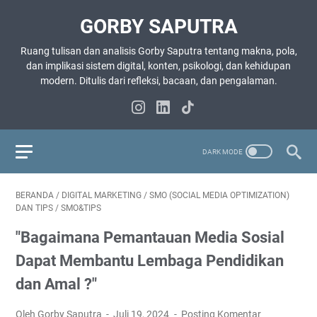
GORBY SAPUTRA
Ruang tulisan dan analisis Gorby Saputra tentang makna, pola,
dan implikasi sistem digital, konten, psikologi, dan kehidupan
modern. Ditulis dari refleksi, bacaan, dan pengalaman.
BERANDA
/
DIGITAL MARKETING
/
SMO (SOCIAL MEDIA OPTIMIZATION)
DAN TIPS
/
SMO&TIPS
"Bagaimana Pemantauan Media Sosial
Dapat Membantu Lembaga Pendidikan
dan Amal ?"
Oleh Gorby Saputra
Juli 19, 2024
Posting Komentar