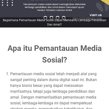
Tips untuk Meningkatkan Komunikasi dengan Siswa dan
Orang Tua melalui Pemantauan Media Sosial
1. Gunakan Alat Pemantauan yang Tepat
Bagaimana Pemantauan Media Sosial Dapat Membantu Lembaga Pendidikan
Dan Amal?
2. Identifikasi Kata Kunci dan Hashtag Relevan
3. Berikan Informasi Secara Proaktif
4. Manfaatkan Fitur Interaktif
Apa itu Pemantauan Media
5. Tanggapi Pertanyaan dan Keluhan dengan Cepat
6. Analisis Data untuk Perbaikan
Sosial?
Meningkatkan Reputasi Sekolah Melalui Pemantauan Media
Sosial
Studi Kasus: Sekolah Menengah Atas Harapan Bangsa
Pemantauan media sosial telah menjadi alat yang
sangat penting dalam dunia digital saat ini. Bukan
Implementasi Pemantauan Media Sosial
hanya bisnis besar yang dapat merasakan
Tindakan yang Diambil
manfaatnya, tetapi juga lembaga pendidikan dan
Tips untuk Meningkatkan Reputasi Sekolah Melalui
amal. Dengan memanfaatkan pemantauan media
Pemantauan Media Sosial
sosial, lembaga-lembaga ini dapat memperkuat
1. Pilih Alat Pemantauan yang Tepat
strategi mereka, meningkatkan keterlibatan, dan