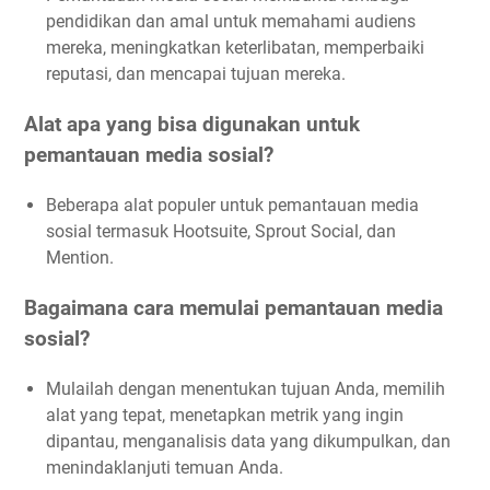
pendidikan dan amal untuk memahami audiens
5. Optimalkan Kampanye Pemasaran
mereka, meningkatkan keterlibatan, memperbaiki
6. Kolaborasi dengan Influencer
reputasi, dan mencapai tujuan mereka.
7. Pantau dan Evaluasi Kinerja
Manfaat Pemantauan Media Sosial untuk Lembaga Amal
Alat apa yang bisa digunakan untuk
Meningkatkan Kesadaran Publik Melalui Pemantauan
pemantauan media sosial?
Media Sosial: Pendekatan Terarah dan Studi Kasus
Studi Kasus: Lembaga Amal "Kesehatan Global"
Beberapa alat populer untuk pemantauan media
sosial termasuk Hootsuite, Sprout Social, dan
Implementasi Pemantauan Media Sosial
Mention.
Tindakan yang Diambil Analisis Tren dan Topik Populer:
Penyusunan Kampanye yang Tepat Sasaran:
Bagaimana cara memulai pemantauan media
Kolaborasi dengan Influencer dan Mitra:
sosial?
Monitoring dan Evaluasi Kinerja Kampanye:
Mulailah dengan menentukan tujuan Anda, memilih
Tips untuk Meningkatkan Kesadaran Publik Melalui
alat yang tepat, menetapkan metrik yang ingin
Pemantauan Media Sosial
dipantau, menganalisis data yang dikumpulkan, dan
1. Gunakan Alat Pemantauan yang Tepat
menindaklanjuti temuan Anda.
2. Identifikasi Tren dan Topik Populer