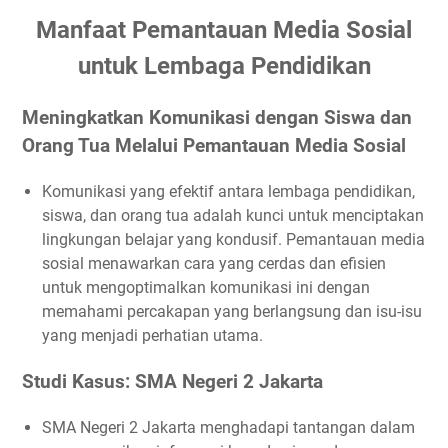
3. Sesuaikan Kampanye dengan Temuan
Manfaat Pemantauan Media Sosial
4. Kolaborasi dengan Influencer
untuk Lembaga Pendidikan
5. Pantau dan Evaluasi Kinerja
6. Manfaatkan Data untuk Penyesuaian Strategi
Meningkatkan Komunikasi dengan Siswa dan
Menggalang Dana Lebih Efisien Melalui Pemantauan
Orang Tua Melalui Pemantauan Media Sosial
Media Sosial: Pendekatan Teknisi dan Studi Kasus
Studi Kasus: Yayasan Pendidikan Cahaya Masa Depan
Komunikasi yang efektif antara lembaga pendidikan,
Implementasi Pemantauan Media Sosial
siswa, dan orang tua adalah kunci untuk menciptakan
lingkungan belajar yang kondusif. Pemantauan media
Tindakan yang Diambil Analisis Motivasi Donatur:
sosial menawarkan cara yang cerdas dan efisien
Penyusunan Kampanye yang Menarik:
untuk mengoptimalkan komunikasi ini dengan
Identifikasi Peluang Penggalangan Dana:
memahami percakapan yang berlangsung dan isu-isu
Evaluasi dan Penyesuaian Strategi:
yang menjadi perhatian utama.
Tips untuk Menggalang Dana Lebih Efisien Melalui
Studi Kasus: SMA Negeri 2 Jakarta
Pemantauan Media Sosial
1. Gunakan Alat Pemantauan yang Tepat
SMA Negeri 2 Jakarta menghadapi tantangan dalam
2. Analisis Motivasi Donatur