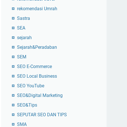
rekomendasi Umrah
Sastra
SEA
sejarah
Sejarah&Peradaban
SEM
SEO E-Commerce
SEO Local Business
SEO YouTube
SEO&Digital Marketing
SEO&Tips
SEPUTAR SEO DAN TIPS
SMA