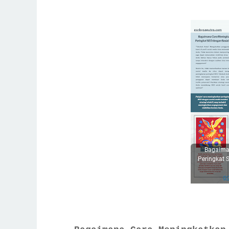
Mengapa Sosial Media Bisa Meningkatkan Per
Tantangan dalam Meningkatkan SEO melalui S
Tips Praktis Meningkatkan Peringkat SEO den
Gunakan Konten Visual yang Menarik
Call-to-Action yang Kuat
Apakah sosial media benar-benar bisa meningka
Berapa lama waktu yang dibutuhkan untuk melih
Proses Bertahap untuk Meningkatkan SEO
Bagaima
Peringkat 
g