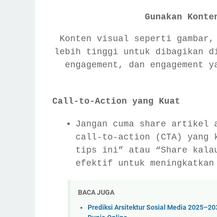
Gunakan Konte
Konten visual seperti gambar,
lebih tinggi untuk dibagikan d
engagement, dan engagement y
Call-to-Action yang Kuat
Jangan cuma share artikel 
call-to-action (CTA) yang 
tips ini” atau “Share kala
efektif untuk meningkatkan
BACA JUGA
Prediksi Arsitektur Sosial Media 2025–20