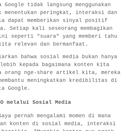
a Google tidak langsung menggunakan
k menentukan peringkat, interaksi dan
ia dapat memberikan sinyal positif
a. Setiap kali seseorang membagikan
ini seperti "suara" yang memberi tahu
kita relevan dan bermanfaat.
jarkan bahwa sosial media bukan hanya
lebih kepada bagaimana konten kita
a orang nge-share artikel kita, mereka
membantu meningkatkan kredibilitas di
ta Google.
EO melalui Sosial Media
Saya pernah mengalami momen di mana
an konten di sosial media, interaksi