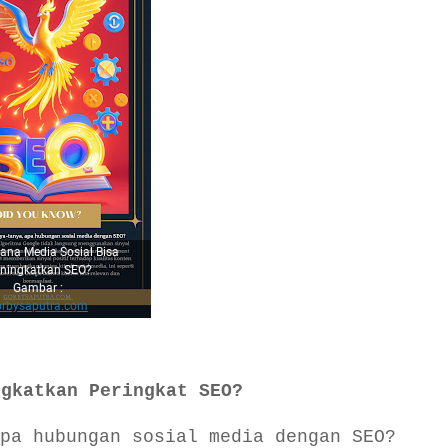
na Media Sosial Bisa
ningkatkan SEO?
Gambar :
orbysaputra.com
ngkatkan Peringkat SEO?
pa hubungan sosial media dengan SEO?