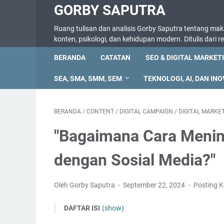
GORBY SAPUTRA
Ruang tulisan dan analisis Gorby Saputra tentang makna
konten, psikologi, dan kehidupan modern. Ditulis dari 
BERANDA
CATATAN
SEO & DIGITAL MARKET
SEA, SMA, SMM, SEM
TEKNOLOGI, AI, DAN INO
BERANDA
/
CONTENT
/
DIGITAL CAMPAIGN
/
DIGITAL MARKE
"Bagaimana Cara Menin
dengan Sosial Media?"
Oleh Gorby Saputra
September 22, 2024
Posting 
DAFTAR ISI
(show)
Pengalaman Pribadi dalam Menggabungkan Sosi