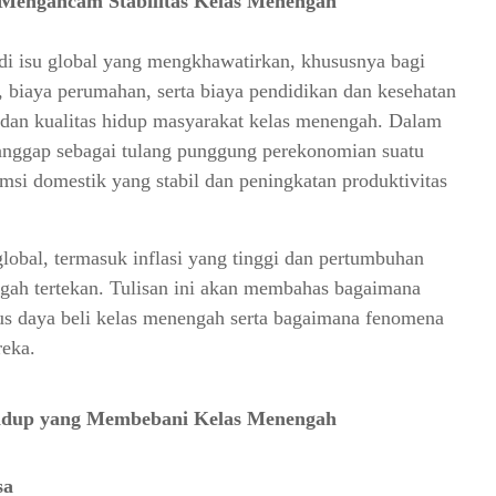
Mengancam Stabilitas Kelas Menengah
di isu global yang mengkhawatirkan, khususnya bagi
peningkatan utang konsumsi meliputi:
 biaya perumahan, serta biaya pendidikan dan kesehatan
i dan kualitas hidup masyarakat kelas menengah. Dalam
 Ekonomi
ianggap sebagai tulang punggung perekonomian suatu
enengah
msi domestik yang stabil dan peningkatan produktivitas
:
obal, termasuk inflasi yang tinggi dan pertumbuhan
ilang"
gah tertekan. Tulisan ini akan membahas bagaimana
alam Struktur Sosial"
s daya beli kelas menengah serta bagaimana fenomena
bilitas Kelas Menengah
reka.
arga dan Mengendalikan Inflasi
idup yang Membebani Kelas Menengah
sa