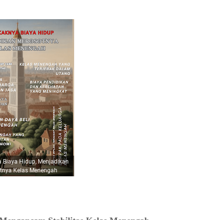
pa faktor, termasuk:
tan meliputi:
at:
 Biaya Hidup, Menjadikan
tnya Kelas Menengah