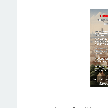
Kenaikan Biaya Perumahan dan Properti
Data dan Tren Kenaikan Harga Perumahan
Dampak pada Keluarga Kelas Menengah
Ketidakmampuan untuk Memiliki Rumah
Dampak Ekonomi yang Lebih Luas
Dampak Inflasi terhadap Kelas Menengah
Kenaikan Biaya Pendidikan
Kenaikan ini terutama dipengaruhi oleh bebera
Kenaikan Biaya Kesehatan
Faktor-faktor penyebab kenaikan biaya keseha
Permintaan layanan kesehatan yang meningk
Bengkaknya
Dampak pada Keluarga Kelas Menengah
Meroso
Penurunan Daya Beli Kelas Menengah
Data dan Tren Penurunan Daya Beli
Dampak Ekonomi dari Penurunan Daya Beli