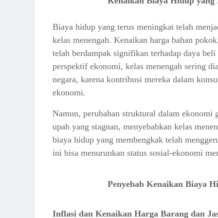
Kenaikan Biaya Hidup yang 
Kelas Menengah yang Terjebak dalam Utang
Data dan Tren Utang Konsumsi
Biaya hidup yang terus meningkat telah menja
Beberapa faktor yang berkontribusi terhadap 
kelas menengah. Kenaikan harga bahan pokok,
Dampak dari Siklus Utang
telah berdampak signifikan terhadap daya bel
Kelas Menengah yang Menjadi Rentan Secara
perspektif ekonomi, kelas menengah sering d
Data dan Fakta tentang Kerentanan Kelas M
negara, karena kontribusi mereka dalam konsu
Faktor-faktor penyebab kerentanan ini meliputi
ekonomi.
Dampak dari Kerentanan Ekonomi
Namun, perubahan struktural dalam ekonomi gl
Ahli Ekonomi: "Kelas Menengah Terancam Mengh
upah yang stagnan, menyebabkan kelas menen
Pandangan Sosiolog: "Peran Kelas Menengah d
biaya hidup yang membengkak telah menggeru
Reformasi Kebijakan Ekonomi untuk Menjaga Sta
ini bisa menurunkan status sosial-ekonomi me
Peran Pemerintah dalam Menjaga Stabilitas H
Penyebab Kenaikan Biaya H
Inflasi dan Kenaikan Harga Barang dan Ja