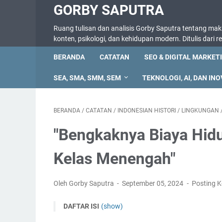
GORBY SAPUTRA
Ruang tulisan dan analisis Gorby Saputra tentang makna
konten, psikologi, dan kehidupan modern. Ditulis dari 
BERANDA
CATATAN
SEO & DIGITAL MARKET
SEA, SMA, SMM, SEM
TEKNOLOGI, AI, DAN INO
BERANDA
/
CATATAN
/
INDONESIAN HISTORI
/
LINGKUNGAN
"Bengkaknya Biaya Hid
Kelas Menengah"
Oleh Gorby Saputra
September 05, 2024
Posting 
DAFTAR ISI
(show)
Inflasi dan Kenaikan Harga Barang dan Jasa