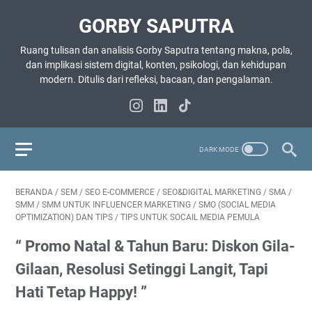
GORBY SAPUTRA
Ruang tulisan dan analisis Gorby Saputra tentang makna, pola,
dan implikasi sistem digital, konten, psikologi, dan kehidupan
modern. Ditulis dari refleksi, bacaan, dan pengalaman.
BERANDA
/
SEM
/
SEO E-COMMERCE
/
SEO&DIGITAL MARKETING
/
SMA
/
SMM
/
SMM UNTUK INFLUENCER MARKETING
/
SMO (SOCIAL MEDIA
OPTIMIZATION) DAN TIPS
/
TIPS UNTUK SOCAIL MEDIA PEMULA
“ Promo Natal & Tahun Baru: Diskon Gila-
Gilaan, Resolusi Setinggi Langit, Tapi
Hati Tetap Happy! ”