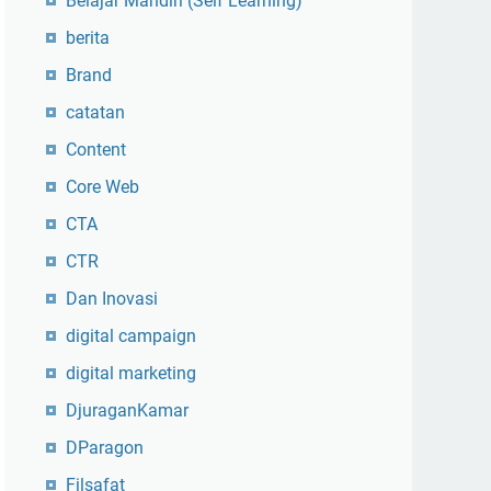
Belajar Mandiri (Self Learning)
berita
Brand
catatan
Content
Core Web
CTA
CTR
Dan Inovasi
digital campaign
digital marketing
DjuraganKamar
DParagon
Filsafat