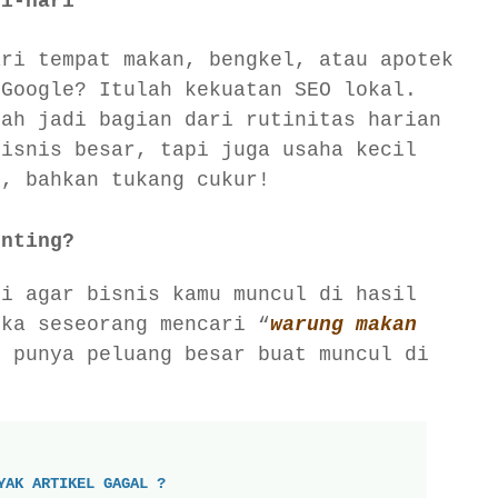
ri-hari
ari tempat makan, bengkel, atau apotek
 Google? Itulah kekuatan SEO lokal.
dah jadi bagian dari rutinitas harian
bisnis besar, tapi juga usaha kecil
g, bahkan tukang cukur!
enting?
si agar bisnis kamu muncul di hasil
ika seseorang mencari “
warung makan
u punya peluang besar buat muncul di
YAK ARTIKEL GAGAL ?