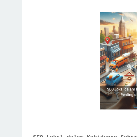
Manfaat SEO Lokal di Kehidupan Sehari-hari
Bisnis Layanan Jasa
Tips:
Optimalkan Google My Business
Gunakan Kata Kunci Lokal
Manfaatkan Media Sosial
Kompetisi yang Ketat
Perubahan Algoritma Google
Apakah SEO lokal cuma untuk bisnis fisik?
Berapa lama hasil SEO lokal mulai terasa?
SEO Lokal dalam 
Penting u
g