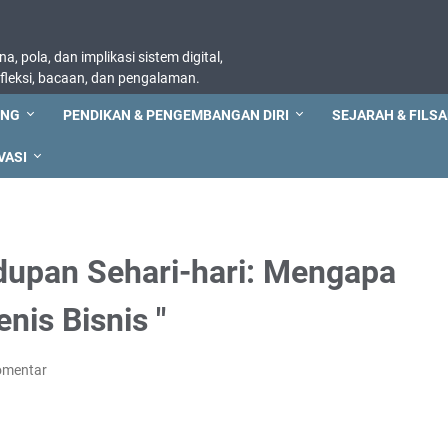
, pola, dan implikasi sistem digital,
refleksi, bacaan, dan pengalaman.
ING
PENDIKAN & PENGEMBANGAN DIRI
SEJARAH & FILSA
VASI
dupan Sehari-hari: Mengapa
nis Bisnis "
omentar