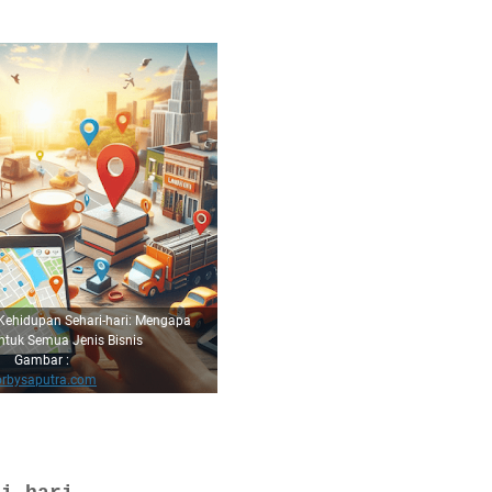
Kehidupan Sehari-hari: Mengapa
ntuk Semua Jenis Bisnis
Gambar :
orbysaputra.com