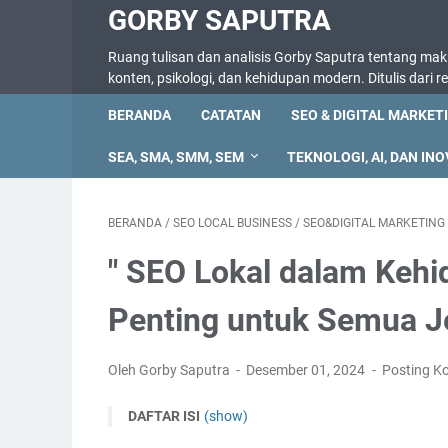
GORBY SAPUTRA
Ruang tulisan dan analisis Gorby Saputra tentang makna
konten, psikologi, dan kehidupan modern. Ditulis dari 
BERANDA
CATATAN
SEO & DIGITAL MARKET
SEA, SMA, SMM, SEM
TEKNOLOGI, AI, DAN INO
BERANDA
/
SEO LOCAL BUSINESS
/
SEO&DIGITAL MARKETING
" SEO Lokal dalam Kehi
Penting untuk Semua Je
Oleh Gorby Saputra
Desember 01, 2024
Posting K
DAFTAR ISI
(show)
Apa Itu SEO Lokal dan Kenapa Penting?