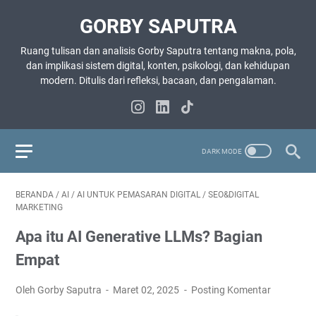
GORBY SAPUTRA
Ruang tulisan dan analisis Gorby Saputra tentang makna, pola,
dan implikasi sistem digital, konten, psikologi, dan kehidupan
modern. Ditulis dari refleksi, bacaan, dan pengalaman.
BERANDA
/
AI
/
AI UNTUK PEMASARAN DIGITAL
/
SEO&DIGITAL
MARKETING
Apa itu AI Generative LLMs? Bagian
Empat
Oleh Gorby Saputra
Maret 02, 2025
Posting Komentar