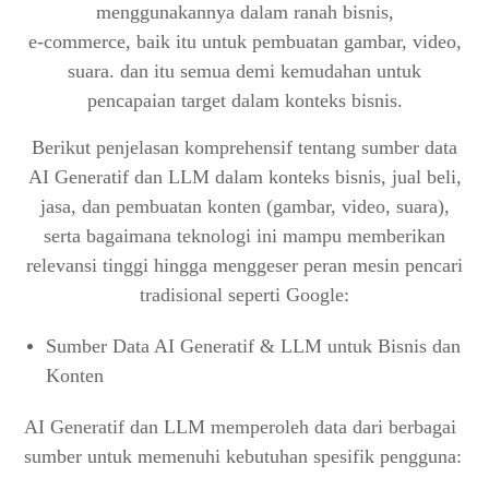
menggunakannya dalam ranah bisnis,
Contoh Bisnis:
e-commerce, baik itu untuk pembuatan gambar, video,
Tantangan dan Risiko
suara. dan itu semua demi kemudahan untuk
Bias Data:
pencapaian target dalam konteks bisnis.
Keamanan Privasi:
Berikut penjelasan komprehensif tentang sumber data
Ketergantungan Berlebihan:
AI Generatif dan LLM dalam konteks bisnis, jual beli,
Kualitas Konten:
jasa, dan pembuatan konten (gambar, video, suara),
AI-Agnostic Platforms:
serta bagaimana teknologi ini mampu memberikan
Voice/AR Integration:
relevansi tinggi hingga menggeser peran mesin pencari
Autonomous Business Solutions:
tradisional seperti Google:
Sumber Data AI Generatif & LLM untuk Bisnis dan
Konten
AI Generatif dan LLM memperoleh data dari berbagai
sumber untuk memenuhi kebutuhan spesifik pengguna: