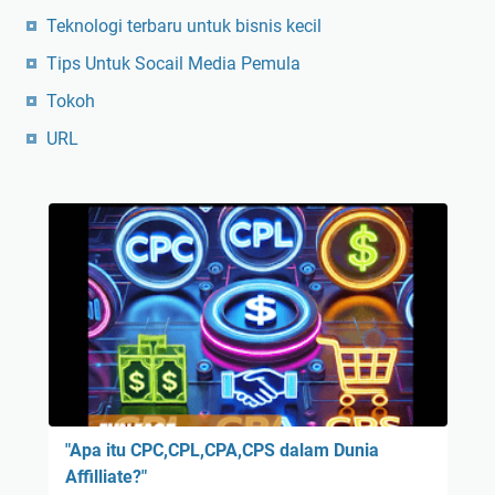
Teknologi terbaru untuk bisnis kecil
Tips Untuk Socail Media Pemula
Tokoh
URL
"Apa itu CPC,CPL,CPA,CPS dalam Dunia
Affilliate?"